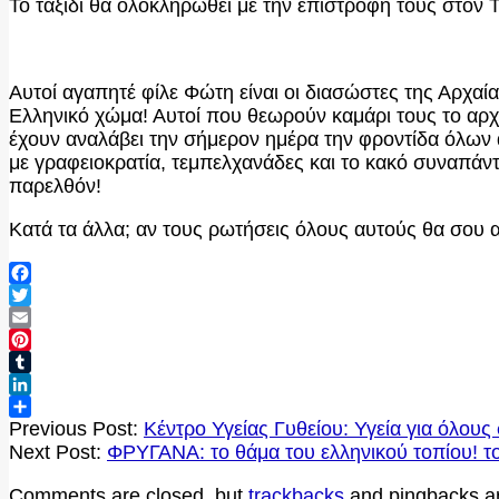
Το ταξίδι θα ολοκληρωθεί με την επιστροφή τους στον
Αυτοί αγαπητέ φίλε Φώτη είναι οι διασώστες της Αρχαί
Ελληνικό χώμα! Αυτοί που θεωρούν καμάρι τους το αρχ
έχουν αναλάβει την σήμερον ημέρα την φροντίδα όλων α
με γραφειοκρατία, τεμπελχανάδες και το κακό συναπάν
παρελθόν!
Κατά τα άλλα; αν τους ρωτήσεις όλους αυτούς θα σου α
Facebook
Twitter
Email
Pinterest
Tumblr
LinkedIn
2020-
Μοιραστείτε
Previous Post:
Κέντρο Υγείας Γυθείου: Υγεία για όλους
10-
Next Post:
ΦΡΥΓΑΝΑ: το θάμα του ελληνικού τοπίου! τ
06
Comments are closed, but
trackbacks
and pingbacks a