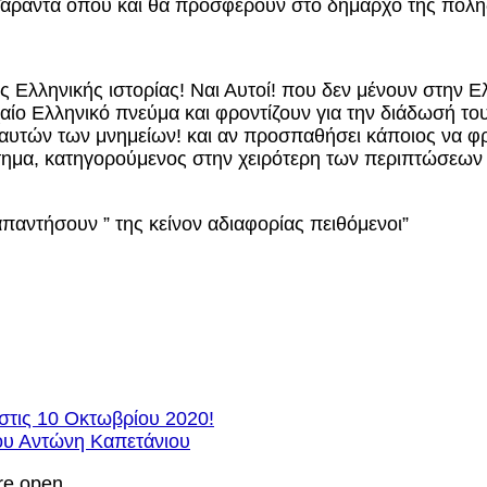
 Τάραντα όπου και θα προσφέρουν στο δήμαρχο της πόλης
ας Ελληνικής ιστορίας! Ναι Αυτοί! που δεν μένουν στην 
αίο Ελληνικό πνεύμα και φροντίζουν για την διάδωσή το
υτών των μνημείων! και αν προσπαθήσει κάποιος να φρο
τημα, κατηγορούμενος στην χειρότερη των περιπτώσεων γ
παντήσουν ” της κείνον αδιαφορίας πειθόμενοι”
 στις 10 Οκτωβρίου 2020!
ου Αντώνη Καπετάνιου
re open.