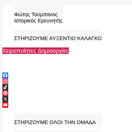
Skip
to
Φώτης Τούμπανος
content
Ιστορικός Ερευνητής
ΣΤΗΡΙΖΟΥΜΕ ΑΥΞΕΝΤΙΟ ΚΑΛΑΓΚΟ
Χειροποίητες Δημιουργίες
Facebook
Instagram
TikTok
Pinterest
X
YouTube
Channel
ΣΤΗΡΙΖΟΥΜΕ ΟΛΟΙ ΤΗΝ ΟΜΑΔΑ