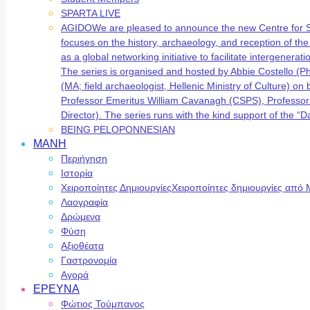
SPARTA LIVE
AGIDO
We are pleased to announce the new Centre for 
focuses on the history, archaeology, and reception of t
as a global networking initiative to facilitate intergene
The series is organised and hosted by Abbie Costello (
(MA; field archaeologist, Hellenic Ministry of Culture) 
Professor Emeritus William Cavanagh (CSPS), Professor
Director). The series runs with the kind support of the
BEING PELOPONNESIAN
ΜΑΝΗ
Περιήγηση
Ιστορία
Χειροποίητες Δημιουργίες
Χειροποίητες δημιουργίες από 
Λαογραφία
Δρώμενα
Φύση
Αξιοθέατα
Γαστρονομία
Αγορά
ΕΡΕΥΝΑ
Φώτιος Τούμπανος