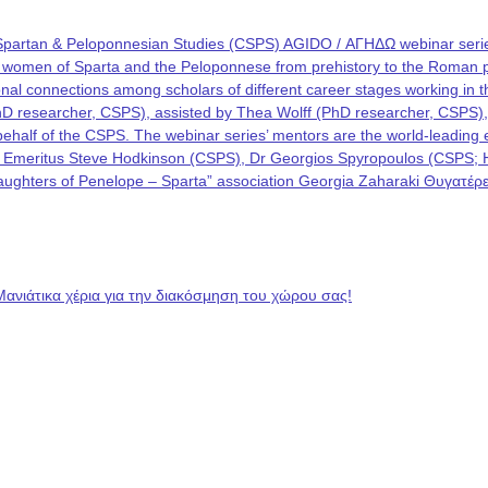
Spartan & Peloponnesian Studies (CSPS) AGIDO / ΑΓΗΔΩ webinar series
he women of Sparta and the Peloponnese from prehistory to the Roman p
rational connections among scholars of different career stages working i
PhD researcher, CSPS), assisted by Thea Wolff (PhD researcher, CSPS)
on behalf of the CSPS. The webinar series’ mentors are the world-leadin
 Emeritus Steve Hodkinson (CSPS), Dr Georgios Spyropoulos (CSPS; Hel
 “Daughters of Penelope – Sparta” association Georgia Zaharaki Θυγατ
Μανιάτικα χέρια για την διακόσμηση του χώρου σας!