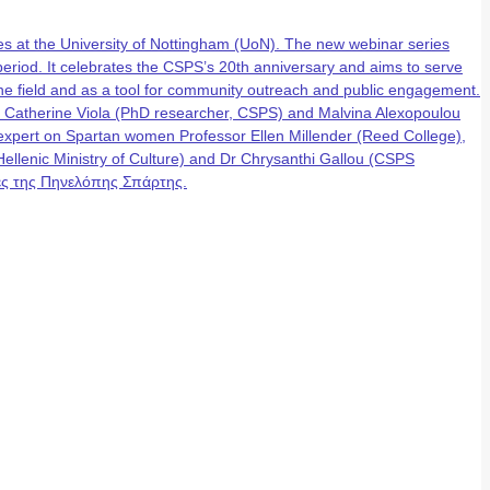
 at the University of Nottingham (UoN). The new webinar series
eriod. It celebrates the CSPS’s 20th anniversary and aims to serve
n the field and as a tool for community outreach and public engagement.
, Catherine Viola (PhD researcher, CSPS) and Malvina Alexopoulou
g expert on Spartan women Professor Ellen Millender (Reed College),
lenic Ministry of Culture) and Dr Chrysanthi Gallou (CSPS
έρες της Πηνελόπης Σπάρτης.