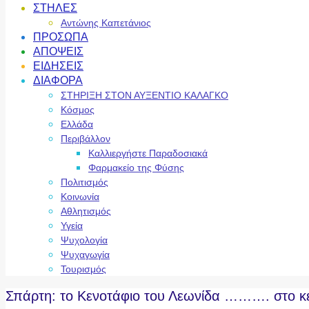
ΣΤΗΛΕΣ
Αντώνης Καπετάνιος
ΠΡΟΣΩΠΑ
ΑΠΟΨΕΙΣ
ΕΙΔΗΣΕΙΣ
ΔΙΑΦΟΡΑ
ΣΤΗΡΙΞΗ ΣΤΟΝ ΑΥΞΕΝΤΙΟ ΚΑΛΑΓΚΟ
Κόσμος
Ελλάδα
Περιβάλλον
Καλλιεργήστε Παραδοσιακά
Φαρμακείο της Φύσης
Πολιτισμός
Κοινωνία
Αθλητισμός
Υγεία
Ψυχολογία
Ψυχαγωγία
Τουρισμός
Σπάρτη: το Κενοτάφιο του Λεωνίδα ………. στο κε