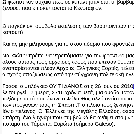
Ω φωτιστικόν αρχαίο πως σε κατάντησαν έτσι οι βάρβα
ξένους, που επισκέπτονται το Κενοτάφιον;
Ω παγκάκιον, σύμβολο εκτέλεσης των βαρυποινιτών της 
καπούτ!)
Και ας μην μιλήσουμε για το σκουπιδαριό που φροντίζε
Ναι Φώτη! πρέπει να ντρεπόμαστε για την φροντίδα μας
όλους αυτούς τους αρχαίους ναούς που έπεσαν θύματα 
αναπαρίστανται πλέον Αρχαίες Ελληνικές Εορτές, τελετ
αισχρής απαξιώσεως από την σύγχρονη πολιτειακή ηγεσ
Γράφει ο μπλόγκερ ΟΥ ΤΙ ΔΑΝΟΣ στις 26 Ιουνίου 2010
λειτουργεί- ”Σήμερα, 2716 χρόνια μετά, μια ομάδα Ταρ
ταξίδι με αυτό που έκανε ο Φάλανθος αλλά αντίστροφα
των προγόνων τους τη Σπάρτη.Τ ο πλοίο τους ξεκίνησε α
Ιόνιο πέλαγος. Οι Έλληνες της Μεγάλης Ελλάδος, φέρο
Σπάρτη, ένα λυχνάρι που συμβολικά θα ανάψει στο μνη
ποταμό του Τάραντα, Ευρώτα (σήμερα Galeso).