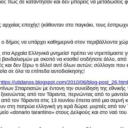
ροι; πως σε κατάντησαν και δεν μπορείς να μεταδώσεις
αρχαίας εποχής! (κάθονταν στο παγκάκι, τους έσπρωχνε 
ι ο δήμος να υπάρχει καθημερινά στον περιβάλλοντα χώρ
 στα Αρχαία Ελληνικά μνημεία! πρέπει να ντρεπόμαστε γ
βανδαλισμών με σκοπό να κτισθεί οτιδήποτε άλλο, από ε
ές και δεν ξέρω τι άλλο! αντί όλων αυτών; σύλλογοι πο
ία σε όλα τα επίπεδα αυτοδιοίκησης!
https://utidanos.blogspot.com/2010/06/blog-post_26.htm
αντίνων Σπαρτιατών με έντονη την συνείδηση της εθνική
, ξεκινώντας από τον Τάραντα, περνώντας από το μαντεί
πό τον Τάραντα στις 13 Ιουνίου έπειτα από μια σεμνή κα
υν στη πατρώα ελληνική γη ιερά δώρα: μυρτιές από τον
μείο «donario tarantino» στους Δελφούς και στο ναό το