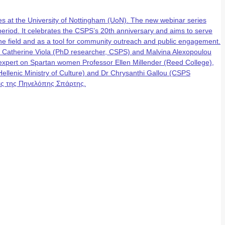
 at the University of Nottingham (UoN). The new webinar series
eriod. It celebrates the CSPS’s 20th anniversary and aims to serve
n the field and as a tool for community outreach and public engagement.
, Catherine Viola (PhD researcher, CSPS) and Malvina Alexopoulou
g expert on Spartan women Professor Ellen Millender (Reed College),
lenic Ministry of Culture) and Dr Chrysanthi Gallou (CSPS
έρες της Πηνελόπης Σπάρτης.