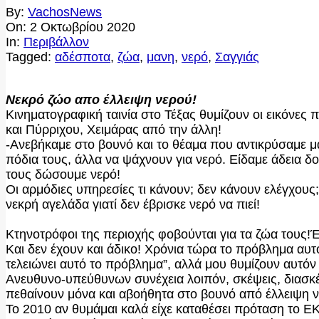
By:
VachosNews
On:
2 Οκτωβρίου 2020
In:
Περιβάλλον
Tagged:
αδέσποτα
,
ζώα
,
μανη
,
νερό
,
Σαγγιάς
Νεκρό ζώο απο έλλειψη νερού!
Κινηματογραφική ταινία στο Τέξας θυμίζουν οι εικόνες
και Πύρριχου, Χειμάρας από την άλλη!
-Ανεβήκαμε στο βουνό και το θέαμα που αντικρύσαμε μ
πόδια τους, άλλα να ψάχνουν για νερό. Είδαμε άδεια δο
τους δώσουμε νερό!
Οι αρμόδιες υπηρεσίες τι κάνουν; δεν κάνουν ελέγχους;
νεκρή αγελάδα γιατί δεν έβρισκε νερό να πιεί!
Κτηνοτρόφοι της περιοχής φοβούνται για τα ζώα τους!Έν
Και δεν έχουν και άδικο! Χρόνια τώρα το πρόβλημα αυτό
τελειώνει αυτό το πρόβλημα”, αλλά μου θυμίζουν αυτόν 
Ανευθυνο-υπεύθυνων συνέχεια λοιπόν, σκέψεις, διασκέψ
πεθαίνουν μόνα και αβοήθητα στο βουνό από έλλειψη ν
Το 2010 αν θυμάμαι καλά είχε καταθέσει πρόταση το ΕΚ