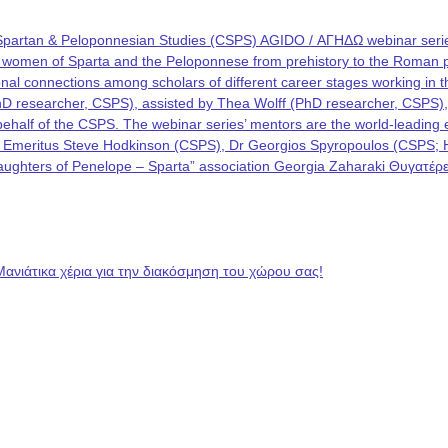
Spartan & Peloponnesian Studies (CSPS) AGIDO / ΑΓΗΔΩ webinar series
he women of Sparta and the Peloponnese from prehistory to the Roman p
rational connections among scholars of different career stages working i
PhD researcher, CSPS), assisted by Thea Wolff (PhD researcher, CSPS)
on behalf of the CSPS. The webinar series’ mentors are the world-leadin
 Emeritus Steve Hodkinson (CSPS), Dr Georgios Spyropoulos (CSPS; Hel
 “Daughters of Penelope – Sparta” association Georgia Zaharaki Θυγατ
Μανιάτικα χέρια για την διακόσμηση του χώρου σας!