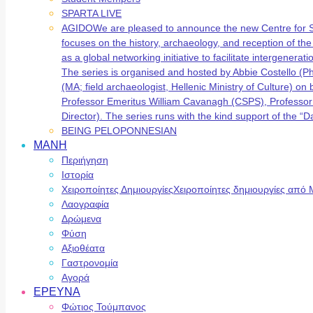
SPARTA LIVE
AGIDO
We are pleased to announce the new Centre for 
focuses on the history, archaeology, and reception of t
as a global networking initiative to facilitate intergene
The series is organised and hosted by Abbie Costello (
(MA; field archaeologist, Hellenic Ministry of Culture) 
Professor Emeritus William Cavanagh (CSPS), Professor
Director). The series runs with the kind support of the
BEING PELOPONNESIAN
ΜΑΝΗ
Περιήγηση
Ιστορία
Χειροποίητες Δημιουργίες
Χειροποίητες δημιουργίες από 
Λαογραφία
Δρώμενα
Φύση
Αξιοθέατα
Γαστρονομία
Αγορά
ΕΡΕΥΝΑ
Φώτιος Τούμπανος