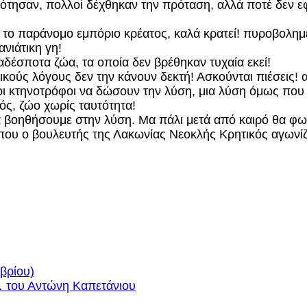
ρότησαν, πολλοί δέχθηκαν την πρόταση, αλλά ποτέ δεν 
το παράνομο εμπόριο κρέατος, καλά κρατεί! πυροβολημέ
νιάτικη γη!
δέσποτα ζώα, τα οποία δεν βρέθηκαν τυχαία εκεί!
κούς λόγους δεν την κάνουν δεκτή! Ασκούνται πιέσεις! αυ
 οι κτηνοτρόφοι να δώσουν την λύση, μια λύση όμως που 
ός, ζώο χωρίς ταυτότητα!
 να βοηθήσουμε στην λύση. Μα πάλι μετά από καιρό θα 
ο που ο βουλευτής της Λακωνίας Νεοκλής Κρητικός αγωνίζ
βρίου)
 του Αντώνη Καπετάνιου