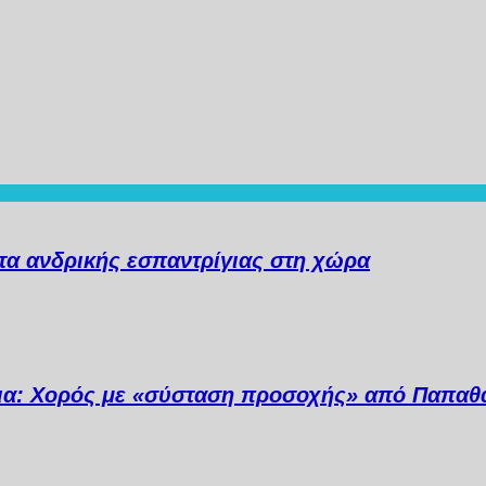
α ανδρικής εσπαντρίγιας στη χώρα
ια: Χορός με «σύσταση προσοχής» από Παπαθ