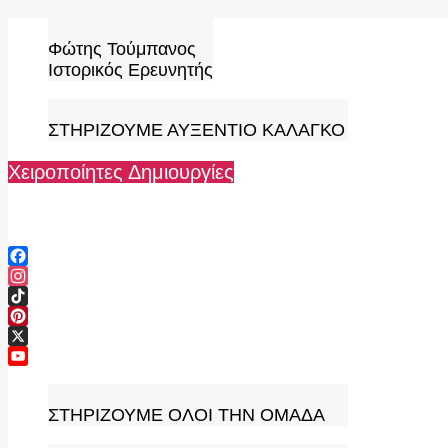
Skip
to
Φώτης Τούμπανος
content
Ιστορικός Ερευνητής
ΣΤΗΡΙΖΟΥΜΕ ΑΥΞΕΝΤΙΟ ΚΑΛΑΓΚΟ
Χειροποίητες Δημιουργίες
Facebook
Instagram
TikTok
Pinterest
X
YouTube
Channel
ΣΤΗΡΙΖΟΥΜΕ ΟΛΟΙ ΤΗΝ ΟΜΑΔΑ