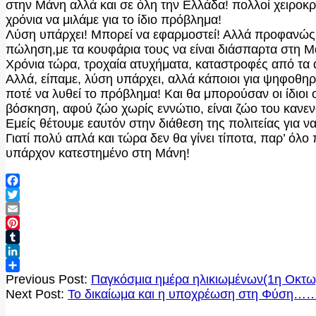
στην Μάνη αλλά και σε όλη την Ελλάδα! πολλοί χειροκ
χρόνια να μιλάμε για το ίδιο πρόβλημα!
Λύση υπάρχει! Μπορεί να εφαρμοστεί! Αλλά προφανώς 
πώληση,με τα κουφάρια τους να είναι διάσπαρτα στη Μα
Χρόνια τώρα, τροχαία ατυχήματα, καταστροφές από τα α
Αλλά, είπαμε, λύση υπάρχει, αλλά κάποιοι για ψηφοθηρι
ποτέ να λυθεί το πρόβλημα! Και θα μπορούσαν οι ίδιοι
βόσκηση, αφού ζώο χωρίς εννώτιο, είναι ζώο του κανεν
Εμείς θέτουμε εαυτόν στην διάθεση της πολιτείας για
Γιατί πολύ απλά και τώρα δεν θα γίνει τίποτα, παρ’ όλ
υπάρχον κατεστημένο στη Μάνη!
Facebook
Twitter
Email
Pinterest
Tumblr
LinkedIn
2020-
Μοιραστείτε
Previous Post:
Παγκόσμια ημέρα ηλικιωμένων(1η Οκτω
10-
Next Post:
Το δικαίωμα και η υποχρέωση στη Φύση……
02