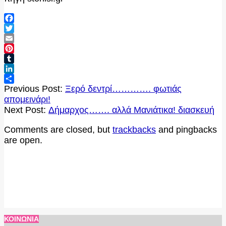
Facebook
Twitter
Email
Pinterest
Tumblr
LinkedIn
2020-
Μοιραστείτε
Previous Post:
Ξερό δεντρί…………. φωτιάς
09-
απομεινάρι!
28
Next Post:
Δήμαρχος……. αλλά Μανιάτικα! διασκευή
Comments are closed, but
trackbacks
and pingbacks
are open.
ΚΟΙΝΩΝΊΑ