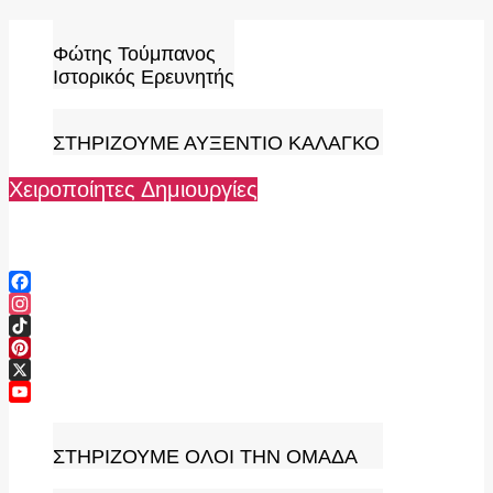
Skip
to
Φώτης Τούμπανος
content
Ιστορικός Ερευνητής
ΣΤΗΡΙΖΟΥΜΕ ΑΥΞΕΝΤΙΟ ΚΑΛΑΓΚΟ
Χειροποίητες Δημιουργίες
Facebook
Instagram
TikTok
Pinterest
X
YouTube
Channel
ΣΤΗΡΙΖΟΥΜΕ ΟΛΟΙ ΤΗΝ ΟΜΑΔΑ