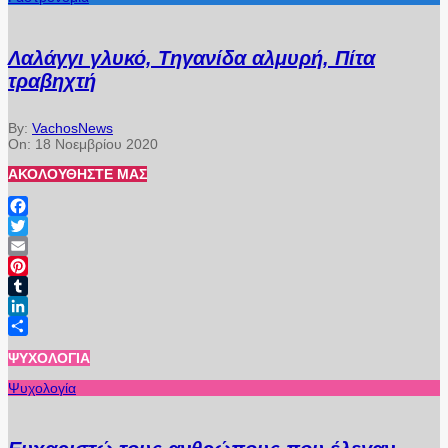
Λαλάγγι γλυκό, Τηγανίδα αλμυρή, Πίτα
τραβηχτή
By:
VachosNews
On:
18 Νοεμβρίου 2020
ΑΚΟΛΟΥΘΉΣΤΕ ΜΑΣ
Facebook
Twitter
Email
Pinterest
Tumblr
LinkedIn
Μοιραστείτε
ΨΥΧΟΛΟΓΊΑ
Ψυχολογία