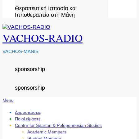
Θεραπευτική Ιππασία και
Ιπποθεραπεία στη Μάνη
VACHOS-RADIO
VACHOS-MANIS
sponsorship
sponsorship
Secondary
Menu
Navigation
Menu
Δημοσιεύσεις
Ποιοί είμαστε
Centre for Spartan & Peloponnesian Studies
Academic Mempers
Student Mempers