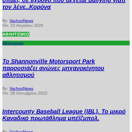
σπάει, σε 8χρονο που δέχεται bullying γιατί
τον λένε..Κορόνα
By:
VachosNews
On:
23 Απριλίου 2020
ΑΘΛΗΤΙΣΜΌΣ
Αθλητισμός
Το Shannonville Motorsport Park
παρουσιάζει αγώνες μηχανοκίνητου
αθλητισμού
By:
VachosNews
On:
28 Οκτωβρίου 2022
Intercounty Baseball League (IBL). Το μικρό
Καναδικό πρωτάθλημα μπέϊζμπολ.
By:
VachosNews