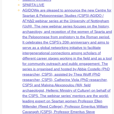
SPARTA LIVE
AGIDO
We are pleased to announce the new Centre for
Spartan & Peloponnesian Studies (CSPS) AGIDO /
ΑΓΗΔΩ webinar series at the University of Nottingham
(UoN). The new webinar series focuses on the history,
archaeology, and reception of the women of Sparta and
the Peloponnese from prehistory to the Roman period.
It celebrates the CSPS’s 20th anniversary and aims to
serve as a global networking initiative to facilitate
intergenerational connections among scholars of
different career stages working in the field and as a tool
for community outreach and public engagement. The
series is organised and hosted by Abbie Costello (PhD
researcher, CSPS), assisted by Thea Wolff (PhD
researcher, CSPS), Catherine Viola (PhD researcher,
CSPS) and Malvina Alexopoulou (MA; field
archaeologist, Hellenic Ministry of Culture) on behalf of
the CSPS. The webinar series’ mentors are the world-
leading expert on Spartan women Professor Ellen
Millender (Reed College), Professor Emeritus William
Cavanagh (CSPS), Professor Emeritus Steve