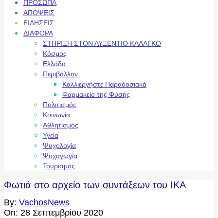
ΠΡΟΣΩΠΑ
ΑΠΟΨΕΙΣ
ΕΙΔΗΣΕΙΣ
ΔΙΑΦΟΡΑ
ΣΤΗΡΙΞΗ ΣΤΟΝ ΑΥΞΕΝΤΙΟ ΚΑΛΑΓΚΟ
Κόσμος
Ελλάδα
Περιβάλλον
Καλλιεργήστε Παραδοσιακά
Φαρμακείο της Φύσης
Πολιτισμός
Κοινωνία
Αθλητισμός
Υγεία
Ψυχολογία
Ψυχαγωγία
Τουρισμός
Φωτιά στο αρχείο των συντάξεων του ΙΚΑ
By:
VachosNews
On:
28 Σεπτεμβρίου 2020