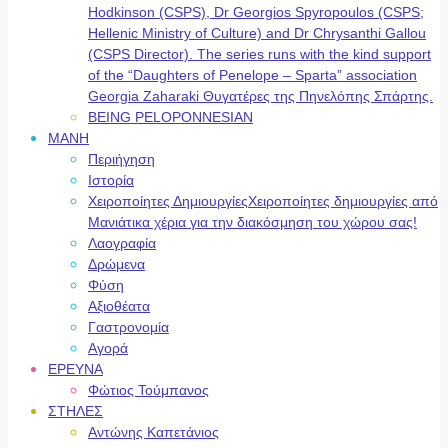
Hodkinson (CSPS), Dr Georgios Spyropoulos (CSPS;
Hellenic Ministry of Culture) and Dr Chrysanthi Gallou
(CSPS Director). The series runs with the kind support
of the “Daughters of Penelope – Sparta” association
Georgia Zaharaki Θυγατέρες της Πηνελόπης Σπάρτης.
BEING PELOPONNESIAN
ΜΑΝΗ
Περιήγηση
Ιστορία
Χειροποίητες Δημιουργίες
Χειροποίητες δημιουργίες από
Μανιάτικα χέρια για την διακόσμηση του χώρου σας!
Λαογραφία
Δρώμενα
Φύση
Αξιοθέατα
Γαστρονομία
Αγορά
ΕΡΕΥΝΑ
Φώτιος Τούμπανος
ΣΤΗΛΕΣ
Αντώνης Καπετάνιος