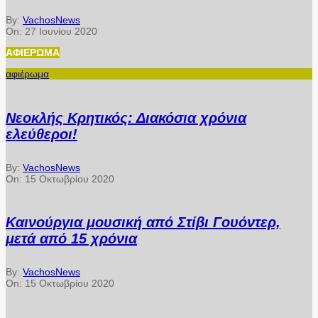
By:
VachosNews
On:
27 Ιουνίου 2020
ΑΦΙΈΡΩΜΑ
αφιέρωμα
Νεοκλής Κρητικός: Διακόσια χρόνια
ελεύθεροι!
By:
VachosNews
On:
15 Οκτωβρίου 2020
Καινούργια μουσική από Στίβι Γουόντερ,
μετά από 15 χρόνια
By:
VachosNews
On:
15 Οκτωβρίου 2020