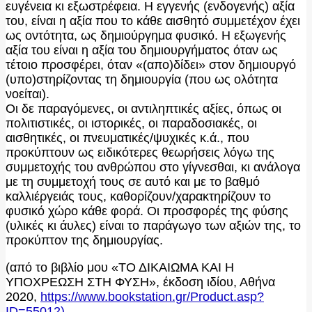
ευγένεια κι εξωστρέφεια. Η εγγενής (ενδογενής) αξία
του, είναι η αξία που το κάθε αισθητό συμμετέχον έχει
ως οντότητα, ως δημιούργημα φυσικό. Η εξωγενής
αξία του είναι η αξία του δημιουργήματος όταν ως
τέτοιο προσφέρει, όταν «(απο)δίδει» στον δημιουργό
(υπο)στηρίζοντας τη δημιουργία (που ως ολότητα
νοείται).
Οι δε παραγόμενες, οι αντιληπτικές αξίες, όπως οι
πολιτιστικές, οι ιστορικές, οι παραδοσιακές, οι
αισθητικές, οι πνευματικές/ψυχικές κ.ά., που
προκύπτουν ως ειδικότερες θεωρήσεις λόγω της
συμμετοχής του ανθρώπου στο γίγνεσθαι, κι ανάλογα
με τη συμμετοχή τους σε αυτό και με το βαθμό
καλλιέργειάς τους, καθορίζουν/χαρακτηρίζουν το
φυσικό χώρο κάθε φορά. Οι προσφορές της φύσης
(υλικές κι άυλες) είναι το παράγωγο των αξιών της, το
προκύπτον της δημιουργίας.
(από το βιβλίο μου «ΤΟ ΔΙΚΑΙΩΜΑ ΚΑΙ Η
ΥΠΟΧΡΕΩΣΗ ΣΤΗ ΦΥΣΗ», έκδοση ιδίου, Αθήνα
2020,
https://www.bookstation.gr/Product.asp?
ID=55012)