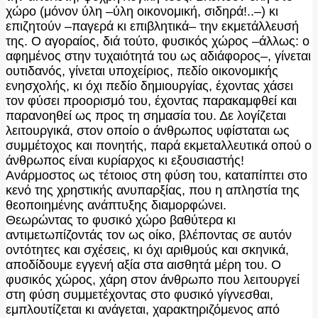
χώρο (μόνον ύλη –ύλη οικονομική, σιδηρά!..–) κι
επιζητούν –παγερά κι επιβλητικά– την εκμετάλλευσή
της. Ο αγοραίος, διά τούτο, φυσικός χώρος –άλλως: ο
αφημένος στην τυχαιότητά του ως αδιάφορος–, γίνεται
ουτιδανός, γίνεται υποχείριος, πεδίο οικονομικής
ενησχολής, κι όχι πεδίο δημιουργίας, έχοντας χάσει
τον φύσει προορισμό του, έχοντας παρακαμφθεί και
παρανοηθεί ως προς τη σημασία του. Δε λογίζεται
λειτουργικά, στον οποίο ο άνθρωπος υφίσταται ως
συμμέτοχος και πονητής, παρά εκμεταλλευτικά οπού ο
άνθρωπος είναι κυρίαρχος κι εξουσιαστής!
Ανάρμοστος ως τέτοιος στη φύση του, καταπίπτει στο
κενό της χρηστικής ανυπαρξίας, που η απληστία της
θεοποιημένης ανάπτυξης διαμορφώνει.
Θεωρώντας το φυσικό χώρο βαθύτερα κι
αντιμετωπίζοντάς τον ως οίκο, βλέποντας σε αυτόν
οντότητες και σχέσεις, κι όχι αριθμούς και σκηνικά,
αποδίδουμε εγγενή αξία στα αισθητά μέρη του. Ο
φυσικός χώρος, χάρη στον άνθρωπο που λειτουργεί
στη φύση συμμετέχοντας στο φυσικό γίγνεσθαι,
εμπλουτίζεται κι ανάγεται, χαρακτηριζόμενος από