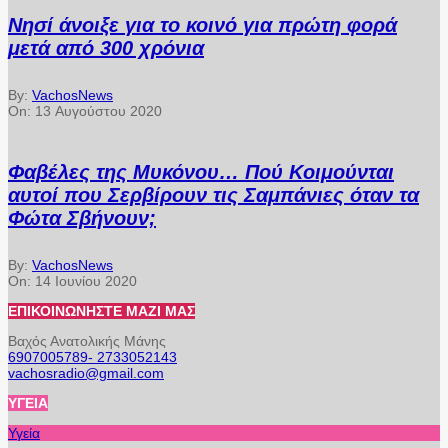
Νησί άνοιξε για το κοινό για πρώτη φορά
μετά από 300 χρόνια
By:
VachosNews
On:
13 Αυγούστου 2020
Φαβέλες της Μυκόνου… Πού Κοιμούνται
αυτοί που Σερβίρουν τις Σαμπάνιες όταν τα
Φώτα Σβήνουν;
By:
VachosNews
On:
14 Ιουνίου 2020
ΕΠΙΚΟΙΝΩΝΉΣΤΕ ΜΑΖΊ ΜΑΣ
Βαχός Ανατολικής Μάνης
6907005789- 2733052143
vachosradio@gmail.com
ΥΓΕΊΑ
Υγεία