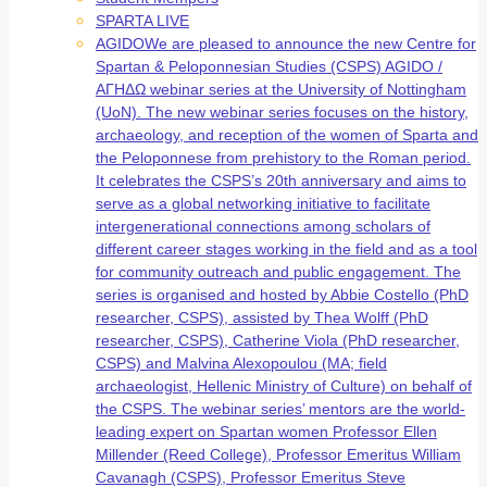
SPARTA LIVE
AGIDO
We are pleased to announce the new Centre for
Spartan & Peloponnesian Studies (CSPS) AGIDO /
ΑΓΗΔΩ webinar series at the University of Nottingham
(UoN). The new webinar series focuses on the history,
archaeology, and reception of the women of Sparta and
the Peloponnese from prehistory to the Roman period.
It celebrates the CSPS’s 20th anniversary and aims to
serve as a global networking initiative to facilitate
intergenerational connections among scholars of
different career stages working in the field and as a tool
for community outreach and public engagement. The
series is organised and hosted by Abbie Costello (PhD
researcher, CSPS), assisted by Thea Wolff (PhD
researcher, CSPS), Catherine Viola (PhD researcher,
CSPS) and Malvina Alexopoulou (MA; field
archaeologist, Hellenic Ministry of Culture) on behalf of
the CSPS. The webinar series’ mentors are the world-
leading expert on Spartan women Professor Ellen
Millender (Reed College), Professor Emeritus William
Cavanagh (CSPS), Professor Emeritus Steve