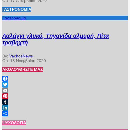
On:
17 Δεκεμβρίου 2022
ΓΑΣΤΡΟΝΟΜΊΑ
Γαστρονομία
Λαλάγγι γλυκό, Τηγανίδα αλμυρή, Πίτα
τραβηχτή
By:
VachosNews
On:
18 Νοεμβρίου 2020
ΑΚΟΛΟΥΘΉΣΤΕ ΜΑΣ
Facebook
Twitter
Email
Pinterest
Tumblr
LinkedIn
Μοιραστείτε
ΨΥΧΟΛΟΓΊΑ