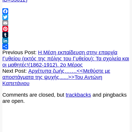
Facebook
Twitter
Email
Pinterest
Tumblr
LinkedIn
2020-
Μοιραστείτε
Previous Post:
Η Μέση εκπαίδευση στην επαρχία
09-
Γυθείου (εκτός της πόλης του Γυθείου): Τα σχολεία και
28
οι μαθητές!(1862-1912). 2ο Μέρος
Next Post:
Αρχέτυπα ζωής…….<<Μεθύστε με
αποστάγματα της ψυχής......>>Του Αντώνη
Καπετάνιου
Comments are closed, but
trackbacks
and pingbacks
are open.