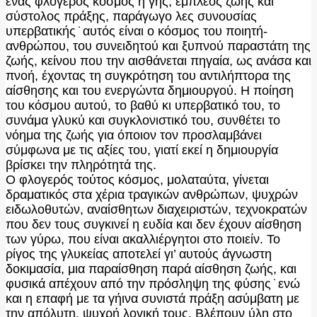
ένας φλογερός κόσμος η γης, έμπλεος ζωής και
σύστολος πράξης, παράγωγο λες συνουσίας
υπερβατικής ̇ αυτός είναι ο κόσμος του ποιητή‐
ανθρώπου, του συνειδητού και ξυπνού παραστάτη της
ζωής, κείνου που την αισθάνεται πηγαία, ως ανάσα και
πνοή, έχοντας τη συγκρότηση του αντιλήπτορα της
αίσθησης και του ενεργώντα δημιουργού. Η ποίηση
του κόσμου αυτού, το βαθύ κι υπερβατικό του, το
συνάμα γλυκύ και συγκλονιστικό του, συνθέτει το
νόημα της ζωής για όποιον τον προσλαμβάνει
σύμφωνα με τις αξίες του, γιατί εκεί η δημιουργία
βρίσκει την πληρότητά της.
Ο φλογερός τούτος κόσμος, μολαταύτα, γίνεται
δραματικός στα χέρια τραγικών ανθρώπων, ψυχρών
ειδωλοθυτών, αναίσθητων διαχειριστών, τεχνοκρατών
που δεν τους συγκινεί η ευδία και δεν έχουν αίσθηση
των γύρω, που είναι ακαλλιέργητοι στο ποιείν. Το
ρίγος της γλυκείας αποτελεί γι’ αυτούς άγνωστη
δοκιμασία, μια παραίσθηση παρά αίσθηση ζωής, και
φυσικά απέχουν από την πρόσληψη της φύσης ̇ ενώ
και η επαφή με τα γήινα συνιστά πράξη ασύμβατη με
την απόλυτη, ψυχρή λογική τους. Βλέπουν ύλη στο