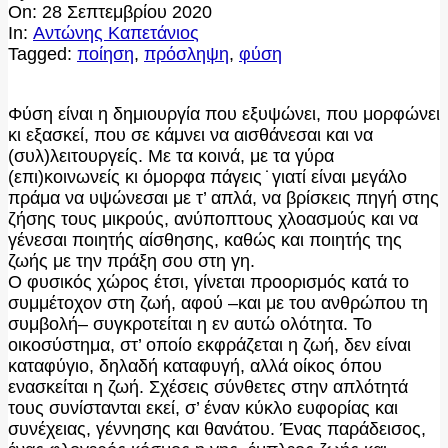
On:
28 Σεπτεμβρίου 2020
In:
Αντώνης Καπετάνιος
Tagged:
ποίηση
,
πρόσληψη
,
φύση
Φύση είναι η δημιουργία που εξυψώνει, που μορφώνει
κι εξασκεί, που σε κάμνει να αισθάνεσαι και να
(συλ)λειτουργείς. Με τα κοινά, με τα γύρα
(επι)κοινωνείς κι όμορφα πάγεις ̇ γιατί είναι μεγάλο
πράμα να υψώνεσαι με τ’ απλά, να βρίσκεις πηγή στης
ζήσης τους μικρούς, ανύποπτους χλοασμούς και να
γένεσαι ποιητής αίσθησης, καθώς και ποιητής της
ζωής με την πράξη σου στη γη.
Ο φυσικός χώρος έτσι, γίνεται προορισμός κατά το
συμμέτοχον στη ζωή, αφού –και με του ανθρώπου τη
συμβολή– συγκροτείται η εν αυτώ ολότητα. Το
οικοσύστημα, στ’ οποίο εκφράζεται η ζωή, δεν είναι
καταφύγιο, δηλαδή καταφυγή, αλλά οίκος όπου
ενασκείται η ζωή. Σχέσεις σύνθετες στην απλότητά
τους συνίστανται εκεί, σ’ έναν κύκλο ευφορίας και
συνέχειας, γέννησης και θανάτου. Ένας παράδεισος,