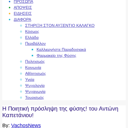
ΠΡΟΣΩΠΑ
ΑΠΟΨΕΙΣ
ΕΙΔΗΣΕΙΣ
ΔΙΑΦΟΡΑ
ΣΤΗΡΙΞΗ ΣΤΟΝ ΑΥΞΕΝΤΙΟ ΚΑΛΑΓΚΟ
Κόσμος
Ελλάδα
Περιβάλλον
Καλλιεργήστε Παραδοσιακά
Φαρμακείο της Φύσης
Πολιτισμός
Κοινωνία
Αθλητισμός
Υγεία
Ψυχολογία
Ψυχαγωγία
Τουρισμός
Η Ποιητική πρόσληψη της φύσης! του Αντώνη
Καπετάνιου!
By:
VachosNews