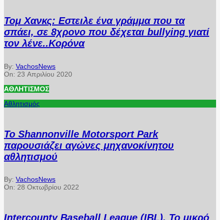
Τομ Χανκς: Εστειλε ένα γράμμα που τα
σπάει, σε 8χρονο που δέχεται bullying γιατί
τον λένε..Κορόνα
By:
VachosNews
On:
23 Απριλίου 2020
ΑΘΛΗΤΙΣΜΌΣ
Αθλητισμός
Το Shannonville Motorsport Park
παρουσιάζει αγώνες μηχανοκίνητου
αθλητισμού
By:
VachosNews
On:
28 Οκτωβρίου 2022
Intercounty Baseball League (IBL). Το μικρό