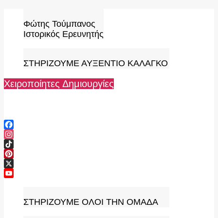
Skip
to
Φώτης Τούμπανος
content
Ιστορικός Ερευνητής
ΣΤΗΡΙΖΟΥΜΕ ΑΥΞΕΝΤΙΟ ΚΑΛΑΓΚΟ
Χειροποίητες Δημιουργίες
Facebook
Instagram
TikTok
Pinterest
X
YouTube
Channel
ΣΤΗΡΙΖΟΥΜΕ ΟΛΟΙ ΤΗΝ ΟΜΑΔΑ