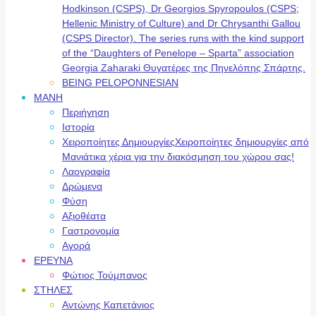
Hodkinson (CSPS), Dr Georgios Spyropoulos (CSPS;
Hellenic Ministry of Culture) and Dr Chrysanthi Gallou
(CSPS Director). The series runs with the kind support
of the “Daughters of Penelope – Sparta” association
Georgia Zaharaki Θυγατέρες της Πηνελόπης Σπάρτης.
BEING PELOPONNESIAN
ΜΑΝΗ
Περιήγηση
Ιστορία
Χειροποίητες Δημιουργίες
Χειροποίητες δημιουργίες από
Μανιάτικα χέρια για την διακόσμηση του χώρου σας!
Λαογραφία
Δρώμενα
Φύση
Αξιοθέατα
Γαστρονομία
Αγορά
ΕΡΕΥΝΑ
Φώτιος Τούμπανος
ΣΤΗΛΕΣ
Αντώνης Καπετάνιος