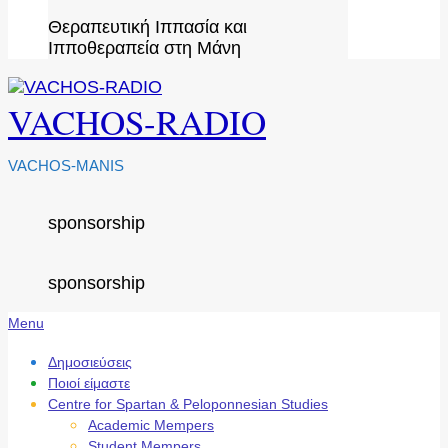
Θεραπευτική Ιππασία και
Ιπποθεραπεία στη Μάνη
VACHOS-RADIO
VACHOS-MANIS
sponsorship
sponsorship
Secondary
Menu
Navigation
Menu
Δημοσιεύσεις
Ποιοί είμαστε
Centre for Spartan & Peloponnesian Studies
Academic Mempers
Student Mempers