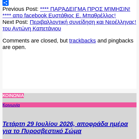
LinkedIn
2020-
Μοιραστείτε
Previous Post:
**** ΠΑΡΆΔΕΙΓΜΑ ΠΡΟΣ ΜΊΜΗΣΙΝ!
09-
**** απο facebook Ευστάθιος Ε. Μπαθρέλλος!
26
Next Post:
Περιβαλλοντική συνείδηση και Νεοέλληνας!
του Αντώνη Καπετάνιου
Comments are closed, but
trackbacks
and pingbacks
are open.
ΚΟΙΝΩΝΊΑ
Κοινωνία
Τετάρτη 29 Ιουλίου 2026, αποφράδα ημέρα
για το Πυροσβεστικό Σώμα