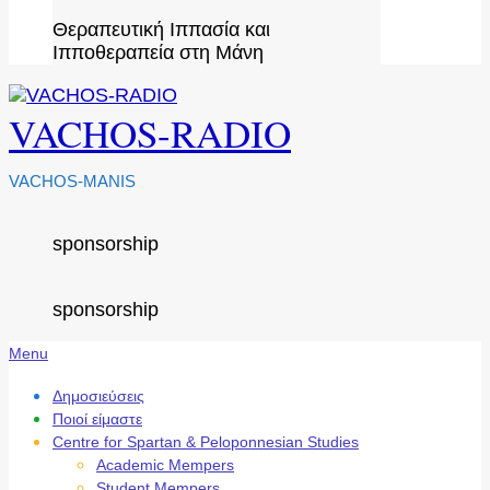
Θεραπευτική Ιππασία και
Ιπποθεραπεία στη Μάνη
VACHOS-RADIO
VACHOS-MANIS
sponsorship
sponsorship
Secondary
Menu
Navigation
Menu
Δημοσιεύσεις
Ποιοί είμαστε
Centre for Spartan & Peloponnesian Studies
Academic Mempers
Student Mempers