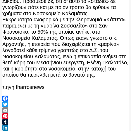
Δικαίου. Πρόσθεσε δε, ότι σ’ αυτό το «στάδιο» δε
γνωρίζουν πότε και με ποιον τρόπο θα έρθουν τα
χρήματα στο Νοσοκομείο Καλαμάτας.
Εκκρεμότητα αναφορικά με την κληρονομιά «Κάππα»
παραμένει με τη «μαρίνα Σοσσαλίτο» στο Σαν
Φρανσίσκο, το 50% της οποίας ανήκει στο
Νοσοκομείο Καλαμάτας. Όπως έκανε γνωστό ο κ.
Αρχοντής, η εταιρεία που διαχειρίζεται τη «μαρίνα»
λογοδοτεί κάθε τρίμηνο γραπτώς στο Δ.Σ. του
Νοσοκομείου Καλαμάτας, ενώ η επικαρπία ανήκει στη
θετή κόρη του Μεσσήνιου ευεργέτη, Ελένη Γκαλατόλο,
και η κυριότητα στο νοσοκομείο, στην κατοχή του
οποίου θα περιέλθει μετά το θάνατό της.
πηγη tharrosnews
Facebook
Twitter
Email
Pinterest
Tumblr