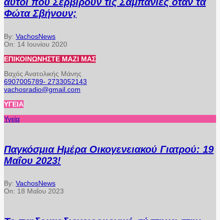
αυτοί που Σερβίρουν τις Σαμπάνιες όταν τα
Φώτα Σβήνουν;
By:
VachosNews
On:
14 Ιουνίου 2020
ΕΠΙΚΟΙΝΩΝΉΣΤΕ ΜΑΖΊ ΜΑΣ
Βαχός Ανατολικής Μάνης
6907005789- 2733052143
vachosradio@gmail.com
ΥΓΕΊΑ
Υγεία
Παγκόσμια Ημέρα Οικογενειακού Γιατρού: 19
Μαΐου 2023!
By:
VachosNews
On:
18 Μαΐου 2023