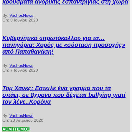
κρούσματα ανδρικής εσπαντρίγιας στη χώρα
By:
VachosNews
On:
9 Ιουνίου 2020
Κυβερνητικό «πρωτόκολλο» για τα…
πανηγύρια: Χορός με «σύσταση προσοχής»
από Παπαθανάση!
By:
VachosNews
On:
7 Ιουνίου 2020
Τομ Χανκς: Εστειλε ένα γράμμα που τα
σπάει, σε 8χρονο που δέχεται bullying γιατί
τον λένε..Κορόνα
By:
VachosNews
On:
23 Απριλίου 2020
ΑΘΛΗΤΙΣΜΌΣ