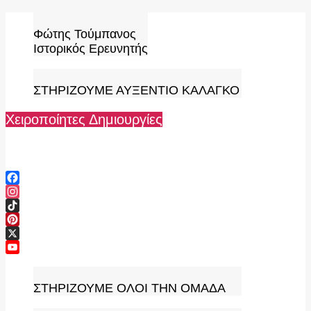
Skip
to
Φώτης Τούμπανος
content
Ιστορικός Ερευνητής
ΣΤΗΡΙΖΟΥΜΕ ΑΥΞΕΝΤΙΟ ΚΑΛΑΓΚΟ
Χειροποίητες Δημιουργίες
Facebook
Instagram
TikTok
Pinterest
X
YouTube
Channel
ΣΤΗΡΙΖΟΥΜΕ ΟΛΟΙ ΤΗΝ ΟΜΑΔΑ