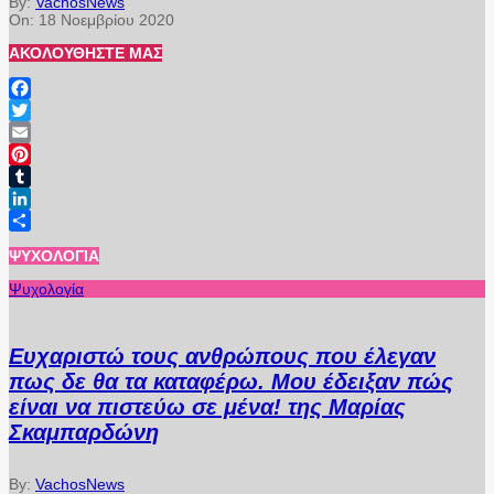
By:
VachosNews
On:
18 Νοεμβρίου 2020
ΑΚΟΛΟΥΘΉΣΤΕ ΜΑΣ
Facebook
Twitter
Email
Pinterest
Tumblr
LinkedIn
Μοιραστείτε
ΨΥΧΟΛΟΓΊΑ
Ψυχολογία
Ευχαριστώ τους ανθρώπους που έλεγαν
πως δε θα τα καταφέρω. Μου έδειξαν πώς
είναι να πιστεύω σε μένα! της Μαρίας
Σκαμπαρδώνη
By:
VachosNews