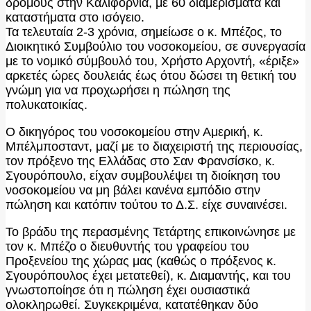
δρόμους στην Καλιφόρνια, με 60 διαμερίσματα και
καταστήματα στο ισόγειο.
Τα τελευταία 2-3 χρόνια, σημείωσε ο κ. Μπέζος, το
Διοικητικό Συμβούλιο του νοσοκομείου, σε συνεργασία
με το νομικό σύμβουλό του, Χρήστο Αρχοντή, «έριξε»
αρκετές ώρες δουλειάς έως ότου δώσει τη θετική του
γνώμη για να προχωρήσει η πώληση της
πολυκατοικίας.
Ο δικηγόρος του νοσοκομείου στην Αμερική, κ.
Μπέλμποσταντ, μαζί με το διαχειριστή της περιουσίας,
τον πρόξενο της Ελλάδας στο Σαν Φρανσίσκο, κ.
Σγουρόπουλο, είχαν συμβουλέψει τη διοίκηση του
νοσοκομείου να μη βάλει κανένα εμπόδιο στην
πώληση και κατόπιν τούτου το Δ.Σ. είχε συναινέσει.
Το βράδυ της περασμένης Τετάρτης επικοινώνησε με
τον κ. Μπέζο ο διευθυντής του γραφείου του
Προξενείου της χώρας μας (καθώς ο πρόξενος κ.
Σγουρόπουλος έχει μετατεθεί), κ. Διαμαντής, και του
γνωστοποίησε ότι η πώληση έχει ουσιαστικά
ολοκληρωθεί. Συγκεκριμένα, κατατέθηκαν δύο