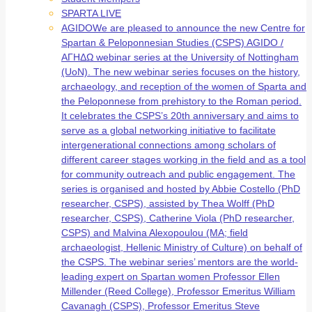
SPARTA LIVE
AGIDO
We are pleased to announce the new Centre for
Spartan & Peloponnesian Studies (CSPS) AGIDO /
ΑΓΗΔΩ webinar series at the University of Nottingham
(UoN). The new webinar series focuses on the history,
archaeology, and reception of the women of Sparta and
the Peloponnese from prehistory to the Roman period.
It celebrates the CSPS’s 20th anniversary and aims to
serve as a global networking initiative to facilitate
intergenerational connections among scholars of
different career stages working in the field and as a tool
for community outreach and public engagement. The
series is organised and hosted by Abbie Costello (PhD
researcher, CSPS), assisted by Thea Wolff (PhD
researcher, CSPS), Catherine Viola (PhD researcher,
CSPS) and Malvina Alexopoulou (MA; field
archaeologist, Hellenic Ministry of Culture) on behalf of
the CSPS. The webinar series’ mentors are the world-
leading expert on Spartan women Professor Ellen
Millender (Reed College), Professor Emeritus William
Cavanagh (CSPS), Professor Emeritus Steve