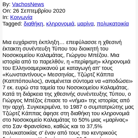
By:
VachosNews
On:
26 Σεπτεμβρίου 2020
In:
Κοινωνία
Tagged:
διαθήκη
,
κληρονομιά
,
μαρίνα
,
πολυκατοικία
Μια ευχάριστη έκπληξη… επεφύλασσε η χθεσινή
έκτακτη συνέντευξη Τύπου του διοικητή του
Νοσοκομείου Καλαμάτας, Γιώργου Μπέζου. Μια
ιστορία από το παρελθόν, η «περίφημη» κληρονομιά
του Ελληνοαμερικανού με καταγωγή απ’ τους
«Κωνσταντίνους» Μεσσηνίας, Τζώρτζ Κάππα
(Καππόπουλος), αναμένεται σύντομα να «αποδώσει»
7 εκ. ευρώ στα ταμεία του Νοσοκομείου Καλαμάτας.
Κατά τη διάρκεια της χθεσινής συνέντευξης Τύπου, ο
Γιώργος Μπέζος έπιασε το «νήμα» της ιστορίας από
την αρχή. Συγκεκριμένα, το 1987 ο συμπατριώτης μας
Τζώρτζ Κάππας άφησε στη διαθήκη του κληρονομιά
στο Νοσοκομείο Καλαμάτας το 50% μιας «μαρίνας»
στο Σαν Φρανσίσκο, καθώς και το 37,5%
πολυκατοικίας σ’ έναν από τους πιο κεντρικούς