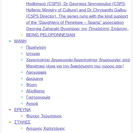
Hodkinson (CSPS), Dr Georgios Spyropoulos (CSPS;
Hellenic Ministry of Culture) and Dr Chrysanthi Gallou
(CSPS Director). The series runs with the kind support
of the “Daughters of Penelope – Sparta” association
Georgia Zaharaki Θυγατέρες της Πηνελόπης Σπάρτης.
BEING PELOPONNESIAN
ΜΑΝΗ
Περιήγηση
Ιστορία
Χειροποίητες Δημιουργίες
Χειροποίητες δημιουργίες από
Μανιάτικα χέρια για την διακόσμηση του χώρου σας!
Λαογραφία
Δρώμενα
Φύση
Αξιοθέατα
Γαστρονομία
Αγορά
ΕΡΕΥΝΑ
Φώτιος Τούμπανος
ΣΤΗΛΕΣ
Αντώνης Καπετάνιος