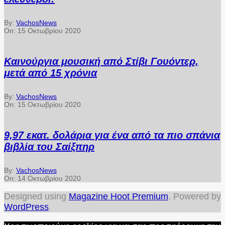
By:
VachosNews
On:
15 Οκτωβρίου 2020
Καινούργια μουσική από Στίβι Γουόντερ,
μετά από 15 χρόνια
By:
VachosNews
On:
15 Οκτωβρίου 2020
9,97 εκατ. δολάρια για ένα από τα πιο σπάνια
βιβλία του Σαίξπηρ
By:
VachosNews
On:
14 Οκτωβρίου 2020
Designed using
Magazine Hoot Premium
. Powered by
WordPress
.