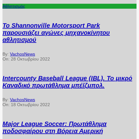
Αθλητισμός
Το Shannonville Motorsport Park
παρουσιάζει αγώνες μηχανοκίνητου
αθλητισμού
By:
VachosNews
On:
28 Οκτωβρίου 2022
Intercounty Baseball League (IBL). Το μικρό
Καναδικό πρωτάθλημα μπέϊζμπολ.
By:
VachosNews
On:
18 Οκτωβρίου 2022
Major League Soccer: Πρωτάθλημα
ποδοσφαίρου στη Βόρεια Αμερική