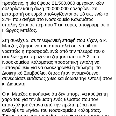
προτάσεις, η μία ύψους 21.500.000 αμερικανικών
δολαρίων και η άλλη 20.000.000 δολαρίων. Σε
μετατροπή σε ευρώ υπολογίζονται σε 18 εκ., ενώ το
37% που ανήκει στο Νοσοκομείο Καλαμάτας
υπολογίζεται σε περίπου 7 εκ. ευρώ, υπογράμμισε ο
Γιώργος Μπέζος.
Στη συνέχεια, σε τηλεφωνική επαφή που είχαν, ο κ.
Μπέζος ζήτησε να του αποσταλεί σε e-mail και
γραπτώς η προσφορά, ενώ από την πλευρά του ο
εκτελών χρέη προξένου ζήτησε από το Δ.Σ. του
Νοσοκομείου Καλαμάτας προσωπική εντολή να
«υπογράψει» για να ολοκληρωθεί η πώληση. Το
Διοικητικό Συμβούλιο, όπως ήταν αναμενόμενο,
συνεδρίασε εκτάκτως χθες και έδωσε την εντολή στον
κ. Διαμαντή.
Ο κ. Μπέζος επισήμανε ότι δεν μπορεί να κρύψει τη
χαρά του για την έκβαση ενός θέματος που τον
απασχόλησε έντονα από την πρώτη μέρα που
ανέλαβε τα «ηνία» του Νοσοκομείου Καλαμάτας.
Τόνισε ότι το ποσό που θα εισκομίσει στα ταμεία του