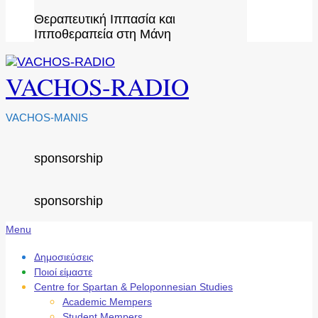
Θεραπευτική Ιππασία και
Ιπποθεραπεία στη Μάνη
VACHOS-RADIO
VACHOS-MANIS
sponsorship
sponsorship
Secondary
Menu
Navigation
Menu
Δημοσιεύσεις
Ποιοί είμαστε
Centre for Spartan & Peloponnesian Studies
Academic Mempers
Student Mempers