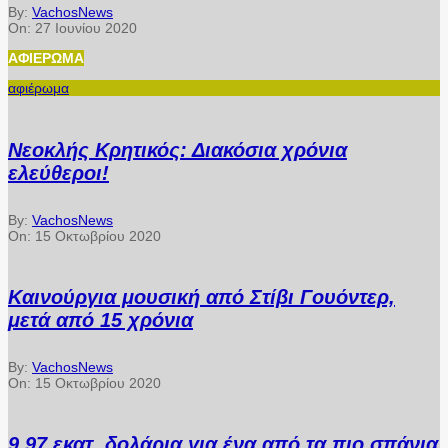
By:
VachosNews
On:
27 Ιουνίου 2020
ΑΦΙΈΡΩΜΑ
αφιέρωμα
Νεοκλής Κρητικός: Διακόσια χρόνια
ελεύθεροι!
By:
VachosNews
On:
15 Οκτωβρίου 2020
Καινούργια μουσική από Στίβι Γουόντερ,
μετά από 15 χρόνια
By:
VachosNews
On:
15 Οκτωβρίου 2020
9,97 εκατ. δολάρια για ένα από τα πιο σπάνια