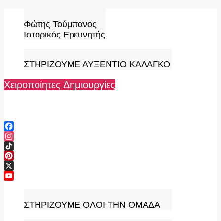
Skip
to
Φώτης Τούμπανος
content
Ιστορικός Ερευνητής
ΣΤΗΡΙΖΟΥΜΕ ΑΥΞΕΝΤΙΟ ΚΑΛΑΓΚΟ
Χειροποίητες Δημιουργίες
Facebook
Instagram
TikTok
Pinterest
X
YouTube
Channel
ΣΤΗΡΙΖΟΥΜΕ ΟΛΟΙ ΤΗΝ ΟΜΑΔΑ