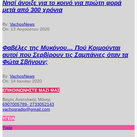
Νησί άνοιξε για το κοινό για πρώτη φορά
μετά από 300 χρόνια
By:
VachosNews
On:
13 Αυγούστου 2020
Φαβέλες της Μυκόνου… Πού Κοιμούνται
αυτοί που Σερβίρουν τις Σαμπάνιες όταν τα
Φώτα Σβήνουν;
By:
VachosNews
On:
14 Ιουνίου 2020
ΕΠΙΚΟΙΝΩΝΉΣΤΕ ΜΑΖΊ ΜΑΣ
Βαχός Ανατολικής Μάνης
6907005789- 2733052143
vachosradio@gmail.com
ΥΓΕΊΑ
Υγεία