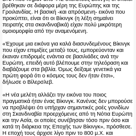
βρέθηκαν σε διάφορα μέρη της Ευρώπης και της
Γροιλανδίας. Η βασική -και απρόσμενη- εικόνα που
προκύπτει, είναι ότι οι Βίκινγκ (η λέξη σημαίνει
πειρατής στα σκανδιναβικά) είχαν πολύ μικρότερη
ομοιομορφία από την αναμενόμενη.
«Έχουμε μια εικόνα για καλά διασυνδεμένους Βίκινγκ
που είχαν επιμιξίες μεταξύ τους, εμπορεύονταν και
έκαναν επιδρομές ενάντια σε βασιλιάδες ανά την
Ευρώπη, επειδή αυτό βλέπουμε στην τηλεόραση και
διαβάζουμε στα βιβλία. Όμως δείξαμε γενετικά για
πρώτη φορά ότι ο κόσμος τους δεν ήταν έτσι»,
δήλωσε ο Βίλερσλεβ.
«Η νέα μελέτη αλλάζει την εικόνα του ποιος
πραγματικά ήταν ένας Βίκινγκ. Κανένας δεν μπορούσε
να προβλέψει ότι υπήρχαν σημαντικές ροές γονιδίων
στη Σκανδιναβία προερχόμενες από τη Νότια Ευρώπη
και την Ασία, οι οποίες συνέβησαν τόσο πριν όσο και
κατά τη διάρκεια της Εποχής των Βίκινγκ», πρόσθεσε.
Η εποχή τους άρχισε λίγο πριν το 800 μ.Χ. και