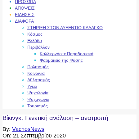
ΠΡΟΣΩΠΑ
ΑΠΟΨΕΙΣ
ΕΙΔΗΣΕΙΣ
ΔΙΑΦΟΡΑ
ΣΤΗΡΙΞΗ ΣΤΟΝ ΑΥΞΕΝΤΙΟ ΚΑΛΑΓΚΟ
Κόσμος
Ελλάδα
Περιβάλλον
Καλλιεργήστε Παραδοσιακά
Φαρμακείο της Φύσης
Πολιτισμός
Κοινωνία
Αθλητισμός
Υγεία
Ψυχολογία
Ψυχαγωγία
Τουρισμός
Βίκινγκ: Γενετική ανάλυση – ανατροπή
By:
VachosNews
On:
21 Σεπτεμβρίου 2020