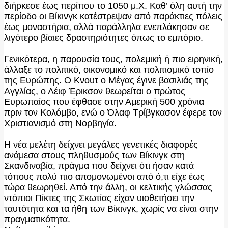
διήρκεσε έως περίπου το 1050 μ.Χ. Καθ’ όλη αυτή την
περίοδο οι Βίκινγκ κατέστρεψαν από παράκτιες πόλεις
έως μοναστήρια, αλλά παράλληλα ενεπλάκησαν σε
λιγότερο βίαιες δραστηριότητες όπως το εμπόριο.
Γενικότερα, η παρουσία τους, πολεμική ή πιο ειρηνική,
άλλαξε το πολιτικό, οικονομικό και πολιτισμικό τοπίο
της Ευρώπης. Ο Κνουτ ο Μέγας έγινε βασιλιάς της
Αγγλίας, ο Λέιφ Έρικσον θεωρείται ο πρώτος
Ευρωπαίος που έφθασε στην Αμερική 500 χρόνια
πριν τον Κολόμβο, ενώ ο Όλαφ Τρίβγκασον έφερε τον
Χριστιανισμό στη Νορβηγία.
Η νέα μελέτη δείχνει μεγάλες γενετικές διαφορές
ανάμεσα στους πληθυσμούς των Βίκινγκ στη
Σκανδιναβία, πράγμα που δείχνει ότι ήσαν κατά
τόπους πολύ πιο απομονωμένοι από ό,τι είχε έως
τώρα θεωρηθεί. Από την άλλη, οι κελτικής γλώσσας
ντόπιοι Πίκτες της Σκωτίας είχαν υιοθετήσει την
ταυτότητα και τα ήθη των Βίκινγκ, χωρίς να είναι στην
πραγματικότητα.