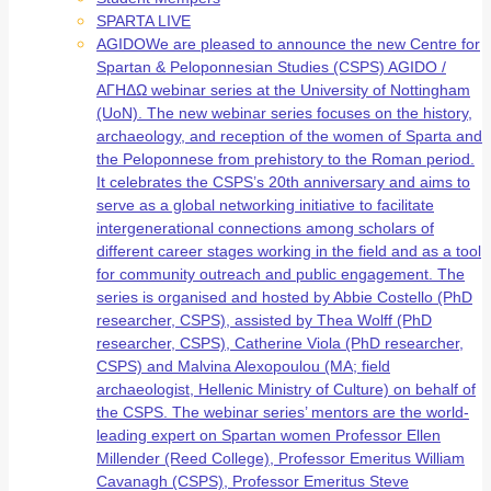
SPARTA LIVE
AGIDO
We are pleased to announce the new Centre for
Spartan & Peloponnesian Studies (CSPS) AGIDO /
ΑΓΗΔΩ webinar series at the University of Nottingham
(UoN). The new webinar series focuses on the history,
archaeology, and reception of the women of Sparta and
the Peloponnese from prehistory to the Roman period.
It celebrates the CSPS’s 20th anniversary and aims to
serve as a global networking initiative to facilitate
intergenerational connections among scholars of
different career stages working in the field and as a tool
for community outreach and public engagement. The
series is organised and hosted by Abbie Costello (PhD
researcher, CSPS), assisted by Thea Wolff (PhD
researcher, CSPS), Catherine Viola (PhD researcher,
CSPS) and Malvina Alexopoulou (MA; field
archaeologist, Hellenic Ministry of Culture) on behalf of
the CSPS. The webinar series’ mentors are the world-
leading expert on Spartan women Professor Ellen
Millender (Reed College), Professor Emeritus William
Cavanagh (CSPS), Professor Emeritus Steve