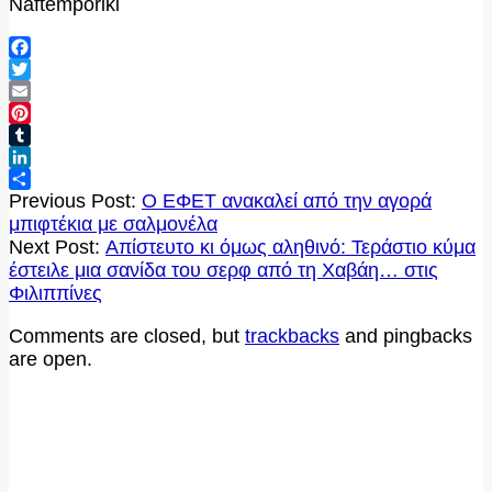
Naftemporiki
Facebook
Twitter
Email
Pinterest
Tumblr
LinkedIn
2020-
Μοιραστείτε
Previous Post:
Ο ΕΦΕΤ ανακαλεί από την αγορά
09-
μπιφτέκια με σαλμονέλα
21
Next Post:
Απίστευτο κι όμως αληθινό: Τεράστιο κύμα
έστειλε μια σανίδα του σερφ από τη Χαβάη… στις
Φιλιππίνες
Comments are closed, but
trackbacks
and pingbacks
are open.