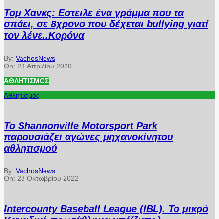
Τομ Χανκς: Εστειλε ένα γράμμα που τα
σπάει, σε 8χρονο που δέχεται bullying γιατί
τον λένε..Κορόνα
By:
VachosNews
On:
23 Απριλίου 2020
ΑΘΛΗΤΙΣΜΌΣ
Αθλητισμός
Το Shannonville Motorsport Park
παρουσιάζει αγώνες μηχανοκίνητου
αθλητισμού
By:
VachosNews
On:
28 Οκτωβρίου 2022
Intercounty Baseball League (IBL). Το μικρό