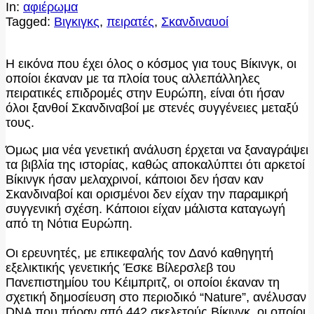
In:
αφιέρωμα
Tagged:
Βιγκιγκς
,
πειρατές
,
Σκανδιναυοί
Η εικόνα που έχει όλος ο κόσμος για τους Βίκινγκ, οι
οποίοι έκαναν με τα πλοία τους αλλεπάλληλες
πειρατικές επιδρομές στην Ευρώπη, είναι ότι ήσαν
όλοι ξανθοί Σκανδιναβοί με στενές συγγένειες μεταξύ
τους.
Όμως μια νέα γενετική ανάλυση έρχεται να ξαναγράψει
τα βιβλία της ιστορίας, καθώς αποκαλύπτει ότι αρκετοί
Βίκινγκ ήσαν μελαχρινοί, κάποιοι δεν ήσαν καν
Σκανδιναβοί και ορισμένοι δεν είχαν την παραμικρή
συγγενική σχέση. Κάποιοι είχαν μάλιστα καταγωγή
από τη Νότια Ευρώπη.
Οι ερευνητές, με επικεφαλής τον Δανό καθηγητή
εξελικτικής γενετικής Έσκε Βίλερσλεβ του
Πανεπιστημίου του Κέιμπριτζ, οι οποίοι έκαναν τη
σχετική δημοσίευση στο περιοδικό “Nature”, ανέλυσαν
DNA που πήραν από 442 σκελετούς Βίκινγκ, οι οποίοι