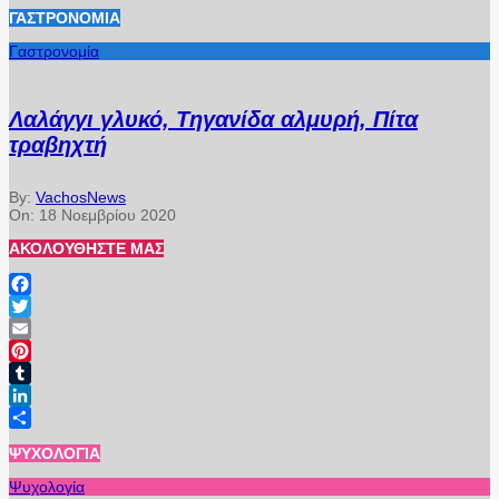
ΓΑΣΤΡΟΝΟΜΊΑ
Γαστρονομία
Λαλάγγι γλυκό, Τηγανίδα αλμυρή, Πίτα
τραβηχτή
By:
VachosNews
On:
18 Νοεμβρίου 2020
ΑΚΟΛΟΥΘΉΣΤΕ ΜΑΣ
Facebook
Twitter
Email
Pinterest
Tumblr
LinkedIn
Μοιραστείτε
ΨΥΧΟΛΟΓΊΑ
Ψυχολογία