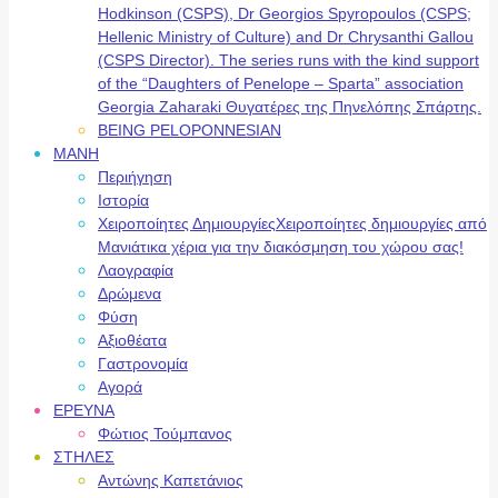
Hodkinson (CSPS), Dr Georgios Spyropoulos (CSPS;
Hellenic Ministry of Culture) and Dr Chrysanthi Gallou
(CSPS Director). The series runs with the kind support
of the “Daughters of Penelope – Sparta” association
Georgia Zaharaki Θυγατέρες της Πηνελόπης Σπάρτης.
BEING PELOPONNESIAN
ΜΑΝΗ
Περιήγηση
Ιστορία
Χειροποίητες Δημιουργίες
Χειροποίητες δημιουργίες από
Μανιάτικα χέρια για την διακόσμηση του χώρου σας!
Λαογραφία
Δρώμενα
Φύση
Αξιοθέατα
Γαστρονομία
Αγορά
ΕΡΕΥΝΑ
Φώτιος Τούμπανος
ΣΤΗΛΕΣ
Αντώνης Καπετάνιος