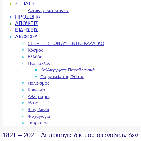
ΣΤΗΛΕΣ
Αντώνης Καπετάνιος
ΠΡΟΣΩΠΑ
ΑΠΟΨΕΙΣ
ΕΙΔΗΣΕΙΣ
ΔΙΑΦΟΡΑ
ΣΤΗΡΙΞΗ ΣΤΟΝ ΑΥΞΕΝΤΙΟ ΚΑΛΑΓΚΟ
Κόσμος
Ελλάδα
Περιβάλλον
Καλλιεργήστε Παραδοσιακά
Φαρμακείο της Φύσης
Πολιτισμός
Κοινωνία
Αθλητισμός
Υγεία
Ψυχολογία
Ψυχαγωγία
Τουρισμός
1821 – 2021: Δημιουργία δικτύου αιωνόβιων δέ