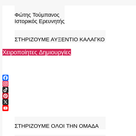
Skip
to
Φώτης Τούμπανος
content
Ιστορικός Ερευνητής
ΣΤΗΡΙΖΟΥΜΕ ΑΥΞΕΝΤΙΟ ΚΑΛΑΓΚΟ
Χειροποίητες Δημιουργίες
Facebook
Instagram
TikTok
Pinterest
X
YouTube
Channel
ΣΤΗΡΙΖΟΥΜΕ ΟΛΟΙ ΤΗΝ ΟΜΑΔΑ