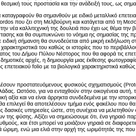
ην θεσμική τους προστασία και την ανάδειξή τους, ως σημ
καταγραφούν θα σημανθούν με ειδικό μεταλλικό επετει
ordos που ζει στη Μελβούρνη και κατάγεται από τη Μεσσ
ην νέα καλλιτεχνική της δουλειά που έχει ως θέμα την β
τασης και θα συμπυκνώνει το νόημα ης σημασίας της πρ
θε ειδική σήμανση θα συνοδεύεται από μικρή εκδήλωση σ
 χαρακτηριστικά του καθώς οι ιστορίες που το περιβάλλο
τος του Δήμου Πύλου Νέστορος που θα αφορά τις επετε
ς δημοτικές αρχές, η δημιουργία μιας έκθεσης φωτογραφ
επετειακού folio με τα βιολογικά χαρακτηριστικά καθώς 
λέσουν προστατευόμενους φυσικούς σχηματισμούς (Protec
άδας. Ωστόσο, για να ενταχθούν στην οικογένεια αυτή, 
ητική αξία και να είναι άρρηκτα συνδεδεμένα µε την ιστορ
 θα επιλεγεί θα αποτελέσουν τμήμα ενός φακέλου που θ
ς δασικές υπηρεσίες ώστε, στη συνέχεια να μελετηθούν σ
ν της φύσης. Αξίζει να σημειώσουμε ότι, ένα γηραιό παρ
ούς, και έτσι μπορεί να μοιάζουν γηραιά σε διαφορετική 
ιά ώριμη, ενώ μια ελιά στην αρχή της ωριμότητάς της που