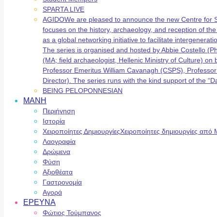
SPARTA LIVE
AGIDO
We are pleased to announce the new Centre for 
focuses on the history, archaeology, and reception of t
as a global networking initiative to facilitate intergene
The series is organised and hosted by Abbie Costello (
(MA; field archaeologist, Hellenic Ministry of Culture) 
Professor Emeritus William Cavanagh (CSPS), Professor
Director). The series runs with the kind support of the
BEING PELOPONNESIAN
ΜΑΝΗ
Περιήγηση
Ιστορία
Χειροποίητες Δημιουργίες
Χειροποίητες δημιουργίες από 
Λαογραφία
Δρώμενα
Φύση
Αξιοθέατα
Γαστρονομία
Αγορά
ΕΡΕΥΝΑ
Φώτιος Τούμπανος