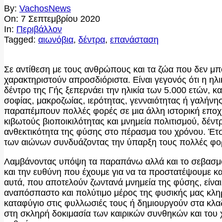
By:
VachosNews
On:
7 Σεπτεμβρίου 2020
In:
Περιβάλλον
Tagged:
αιωνόβια
,
δέντρα
,
επανάσταση
Σε αντίθεση με τους ανθρώπους και τα ζώα που δεν μπ
χαρακτηριστούν απροσδιόριστα. Είναι γεγονός ότι η η
δέντρο της Γής ξεπερνάει την ηλικία των 5.000 ετών,
σοφίας, μακροζωίας, ιερότητας, γενναιότητας ή γαλήν
παραπέμπουν πολλές φορές σε μια άλλη ιστορική εποχή
κιβωτούς βιοποικιλότητας και μνημεία πολιτισμού, δέν
ανθεκτικότητα της φύσης στο πέρασμα του χρόνου. Έτσι
των αιώνων συνδυάζοντας την ύπαρξη τους πολλές φορ
Λαμβάνοντας υπόψη τα παραπάνω αλλά και το σεβασμό 
και την ευθύνη που έχουμε για να τα προστατέψουμε κα
αυτά, που αποτελούν ζωντανά μνημεία της φύσης, είναι
αναπόσπαστο και πολύτιμο μέρος της φυσικής μας κλη
καταφύγιο στις φυλλωσιές τους ή δημιουργούν στα κλα
στη σκληρή δοκιμασία των καιρικών συνθηκών και του 