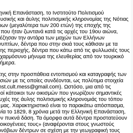
ηνική Επανάσταση, το Ινστιτούτο Πολιτισμού
φυσικής και άυλης πολιτισμικής κληρονομίας της Νότιας
ρων (μεγαλύτερα των 200 ετών) της εποχής της
 που ήταν ζωντανά κατά τις αρχές του 19ου αιώνα,
υ έζησαν την αντάρα των μαχών των Ελλήνων
υπτίων, δέντρα που στην σκιά τους κάθισαν με τα
της περιοχής, δέντρα που κάτω από τις φυλλωσιές τους
χαρμόσυνο μήνυμα της ελευθερίας από τον τουρκικό
σήμερα.
 της στην προσπάθεια εντοπισμού και καταγραφής των
ιών με τις οποίες συνδέονται, ως πολύτιμα στοιχεία
nst.cult.mess@gmail.com). Ωστόσο, μια από τις
οί κάτοικοι των οικισμών που γνωρίζουν σημαντικές
τυχές της άυλης πολιτισμικής κληρονομιάς του τόπου
ς μας. Χαρακτηριστικό είναι το παρακάτω απόσπασμα,
ία το 1829, 8 χρόνια μετά την Ελληνική Επανάσταση,
ζουν πυκνά δάση. Τα όμορφα αυτά δέντρα προστατεύουν
 οικογένειες τους» (αναφέρονται στους γνωστούς
αιωνόβιων δέντρων σε σχέση με την γεωγραφική τους