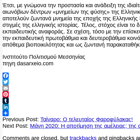
Έτσι, με γνώμονα την προστασία και ανάδειξη της ιδιαί
αιωνόβιων δέντρων «μνημείων της φύσης» της Ελληνι
αποτελούν ζωντανά μνημεία της εποχής της Ελληνικής 
στιγμές της ελληνικής ιστορίας. Τέλος, στόχος είναι τ
εκπαιδευτικής αναφοράς. Σε σχέση, τόσο με την επίσκε
την εκπαιδευτική πρωτοβάθμια και δευτεροβάθμια κοιν
απόθεμα βιοποικιλότητας και ως ζωντανή παρακαταθήκη 
Ινστιτούτο Πολιτισμού Μεσσηνίας
πηγη dasarxeio.com
Facebook
Twitter
Email
Pinterest
Tumblr
LinkedIn
2020-
Μοιραστείτε
Previous Post:
Ταίναρο: Ο τελευταίος Φαροφύλακας!
09-
Next Post:
Μάνη 2020: Η αποτίμηση της αμέλειας; της α
07
Comments are closed, but
trackbacks
and pingbacks a