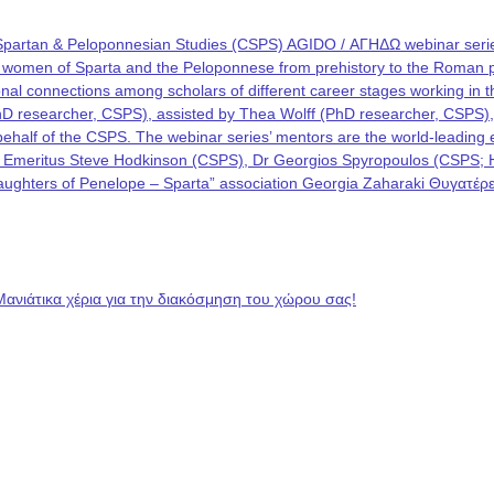
Spartan & Peloponnesian Studies (CSPS) AGIDO / ΑΓΗΔΩ webinar series
he women of Sparta and the Peloponnese from prehistory to the Roman p
rational connections among scholars of different career stages working i
PhD researcher, CSPS), assisted by Thea Wolff (PhD researcher, CSPS)
on behalf of the CSPS. The webinar series’ mentors are the world-leadin
 Emeritus Steve Hodkinson (CSPS), Dr Georgios Spyropoulos (CSPS; Hel
 “Daughters of Penelope – Sparta” association Georgia Zaharaki Θυγατ
Μανιάτικα χέρια για την διακόσμηση του χώρου σας!