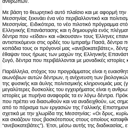
ανθρώπων.
Με βάση το θεωρητικό αυτό πλαίσιο και με αφορμή την 
Μεσσηνίας ξεκινάει ένα νέο περιβαλλοντικό και πολιτισ
Μεσσηνίας. Ειδικότερα, το νέο πιλοτικό πρόγραμμα στ
Ελληνικής Επανάστασης και η δημιουργία ενός πλέγματο
δέντρα που «είδαν» και «άκουσαν» τους Έλληνες επαν
αντιστεκόμενοι στις ορδές του Ιμπραήμ Πασά, δέντρα π
κοπάδια τους οι πρόγονοί μας «ανεβοκατεβάτες», δέντρ
έθαψαν τους ήρωες των μαχών της Ελληνικής Επανάστα
ζυγό, δέντρα που περιβάλλονται με μοναδικές ιστορίε
Παράλληλα, στόχος του προγράμματος είναι η ευαισθητ
αιωνόβιων αυτών δέντρων, η ανίχνευση των βιολογικών 
της φυσικής και άυλης πολιτισμικής κληρονομιάς μας (
μεγαλύτερες δυσκολίες του εγχειρήματος είναι η ανθρω
ιστορίες με πυρήνα αναφοράς τα εν λόγω δέντρα. Πρόκε
που πρέπει να διασωθούν και να αναδειχθούν, ως σημα
από το πόρισμα των εργασιών της Γαλλικής Επιστημονι
σχετικά με την χλωρίδα της Μεσσηνίας: «Οι δρυς, κυρ
και σκιάζουν τους βοσκότοπους στους οποίους καταφθάν
“ανεβοκατεβάτες”). Έτσι, μέσω αυτής της διαδικασίας,