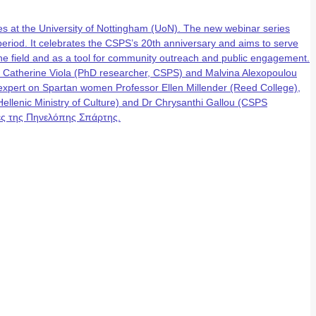
 at the University of Nottingham (UoN). The new webinar series
eriod. It celebrates the CSPS’s 20th anniversary and aims to serve
n the field and as a tool for community outreach and public engagement.
, Catherine Viola (PhD researcher, CSPS) and Malvina Alexopoulou
g expert on Spartan women Professor Ellen Millender (Reed College),
lenic Ministry of Culture) and Dr Chrysanthi Gallou (CSPS
έρες της Πηνελόπης Σπάρτης.