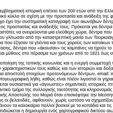
εμβληματική ιστορική επέτειο των 200 ετών από την Ελλ
μικό κύκλο σε σχέση με την προστασία και ανάδειξη της 
όχο έχει την συστηματική καταγραφή των αιωνόβιων δέντ
ς προστασίας και ανάδειξής τους. Πρόκειται για δέντρα
αστάτες να ονειρεύονται μια ελεύθερη χώρα, δέντρα πο
ου γλίτωσαν από την καταστρεπτική μανία των Τουρκοαιγ
α που έζησαν τα γλέντια και τους χορούς των κατοίκων 
σης, δέντρα που «άκουσαν» τις καμπάνες να ηχούν το 
ς και μύθους στο πέρασμα των χρόνων από το 1821 έως 
οποίηση της τοπικής κοινωνίας και η ενεργή συμμετοχή
χαρακτηριστικών τους καθώς και των ιστοριών και δοξασ
για αποστολή στοιχείων προτεινόμενων δέντρων, email: i
πογεωγραφική λήθη, καθώς είναι πλέον λιγοστοί οι γηραι
ιται ουσιαστικά για «άγνωστες» σημαντικές ιστορικές π
ντικό τμήμα της συλλογικής ταυτότητας και κληρονομιά
κής Αποστολής του Μοριά όταν επισκέφτηκε την Μεσσην
ίως οι βελανιδιές, αφθονούν, χωρίς ωστόσο να σχηματί
ουν τα καλοκαίρια πολλοί βοσκοί με τα κοπάδια και τις
 επιδιώκεται η δημιουργία ενός χαρτογραφικού δικτύου 