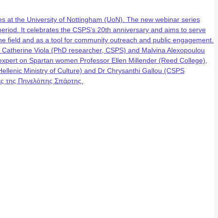
 at the University of Nottingham (UoN). The new webinar series
eriod. It celebrates the CSPS’s 20th anniversary and aims to serve
n the field and as a tool for community outreach and public engagement.
, Catherine Viola (PhD researcher, CSPS) and Malvina Alexopoulou
g expert on Spartan women Professor Ellen Millender (Reed College),
lenic Ministry of Culture) and Dr Chrysanthi Gallou (CSPS
έρες της Πηνελόπης Σπάρτης.