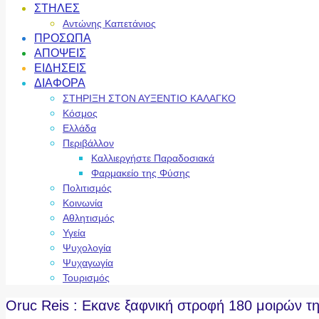
ΣΤΗΛΕΣ
Αντώνης Καπετάνιος
ΠΡΟΣΩΠΑ
ΑΠΟΨΕΙΣ
ΕΙΔΗΣΕΙΣ
ΔΙΑΦΟΡΑ
ΣΤΗΡΙΞΗ ΣΤΟΝ ΑΥΞΕΝΤΙΟ ΚΑΛΑΓΚΟ
Κόσμος
Ελλάδα
Περιβάλλον
Καλλιεργήστε Παραδοσιακά
Φαρμακείο της Φύσης
Πολιτισμός
Κοινωνία
Αθλητισμός
Υγεία
Ψυχολογία
Ψυχαγωγία
Τουρισμός
Oruc Reis : Εκανε ξαφνική στροφή 180 μοιρών τη