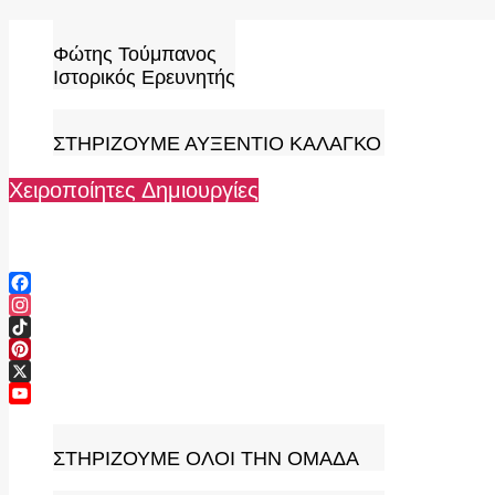
Skip
to
Φώτης Τούμπανος
content
Ιστορικός Ερευνητής
ΣΤΗΡΙΖΟΥΜΕ ΑΥΞΕΝΤΙΟ ΚΑΛΑΓΚΟ
Χειροποίητες Δημιουργίες
Facebook
Instagram
TikTok
Pinterest
X
YouTube
Channel
ΣΤΗΡΙΖΟΥΜΕ ΟΛΟΙ ΤΗΝ ΟΜΑΔΑ