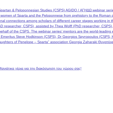
Spartan & Peloponnesian Studies (CSPS) AGIDO / ΑΓΗΔΩ webinar series
he women of Sparta and the Peloponnese from prehistory to the Roman p
rational connections among scholars of different career stages working i
PhD researcher, CSPS), assisted by Thea Wolff (PhD researcher, CSPS)
on behalf of the CSPS. The webinar series’ mentors are the world-leadin
 Emeritus Steve Hodkinson (CSPS), Dr Georgios Spyropoulos (CSPS; Hel
 “Daughters of Penelope – Sparta” association Georgia Zaharaki Θυγατ
Μανιάτικα χέρια για την διακόσμηση του χώρου σας!