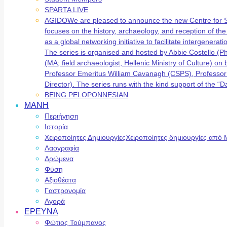
SPARTA LIVE
AGIDO
We are pleased to announce the new Centre for 
focuses on the history, archaeology, and reception of t
as a global networking initiative to facilitate intergene
The series is organised and hosted by Abbie Costello (
(MA; field archaeologist, Hellenic Ministry of Culture) 
Professor Emeritus William Cavanagh (CSPS), Professor
Director). The series runs with the kind support of the
BEING PELOPONNESIAN
ΜΑΝΗ
Περιήγηση
Ιστορία
Χειροποίητες Δημιουργίες
Χειροποίητες δημιουργίες από 
Λαογραφία
Δρώμενα
Φύση
Αξιοθέατα
Γαστρονομία
Αγορά
ΕΡΕΥΝΑ
Φώτιος Τούμπανος