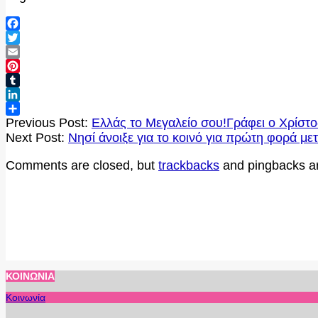
Facebook
Twitter
Email
Pinterest
Tumblr
LinkedIn
2020-
Μοιραστείτε
Previous Post:
Ελλάς το Μεγαλείο σου!Γράφει ο Χρίστ
08-
Next Post:
Νησί άνοιξε για το κοινό για πρώτη φορά με
13
Comments are closed, but
trackbacks
and pingbacks a
ΚΟΙΝΩΝΊΑ
Κοινωνία