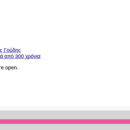
ος Γούδης
τά από 300 χρόνια
re open.