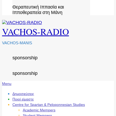
Θεραπευτική Ιππασία και
Ιπποθεραπεία στη Μάνη
VACHOS-RADIO
VACHOS-MANIS
sponsorship
sponsorship
Secondary
Menu
Navigation
Menu
Δημοσιεύσεις
Ποιοί είμαστε
Centre for Spartan & Peloponnesian Studies
Academic Mempers
Student Mempers