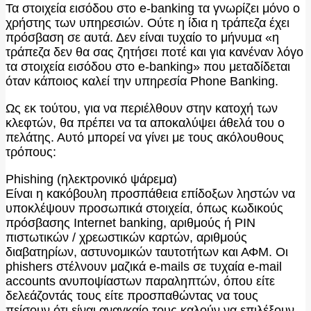
Τα στοιχεία εισόδου στο e-banking τα γνωρίζει μόνο ο
χρήστης των υπηρεσιών. Ούτε η ίδια η τράπεζα έχει
πρόσβαση σε αυτά. Δεν είναι τυχαίο το μήνυμα «η
τράπεζα δεν θα σας ζητήσει ποτέ και για κανέναν λόγο
τα στοιχεία εισόδου στο e-banking» που μεταδίδεται
όταν κάποιος καλεί την υπηρεσία Phone Banking.
Ως εκ τούτου, για να περιέλθουν στην κατοχή των
κλεφτών, θα πρέπει να τα αποκαλύψει άθελά του ο
πελάτης. Αυτό μπορεί να γίνει με τους ακόλουθους
τρόπους:
Phishing (ηλεκτρονικό ψάρεμα)
Είναι η κακόβουλη προσπάθεια επίδοξων ληστών να
υποκλέψουν προσωπικά στοιχεία, όπως κωδικούς
πρόσβασης Internet banking, αριθμούς ή PIN
πιστωτικών / χρεωστικών καρτών, αριθμούς
διαβατηρίων, αστυνομικών ταυτοτήτων και ΑΦΜ. Οι
phishers στέλνουν μαζικά e-mails σε τυχαία e-mail
accounts ανυποψίαστων παραληπτών, όπου είτε
δελεάζοντάς τους είτε προσπαθώντας να τους
πείσουν ότι είναι αναγκαίο τους καλούν να επιλέξουν