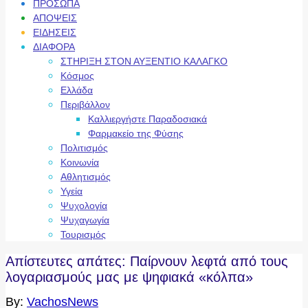
ΠΡΟΣΩΠΑ
ΑΠΟΨΕΙΣ
ΕΙΔΗΣΕΙΣ
ΔΙΑΦΟΡΑ
ΣΤΗΡΙΞΗ ΣΤΟΝ ΑΥΞΕΝΤΙΟ ΚΑΛΑΓΚΟ
Κόσμος
Ελλάδα
Περιβάλλον
Καλλιεργήστε Παραδοσιακά
Φαρμακείο της Φύσης
Πολιτισμός
Κοινωνία
Αθλητισμός
Υγεία
Ψυχολογία
Ψυχαγωγία
Τουρισμός
Απίστευτες απάτες: Παίρνουν λεφτά από τους
λογαριασμούς μας με ψηφιακά «κόλπα»
By:
VachosNews