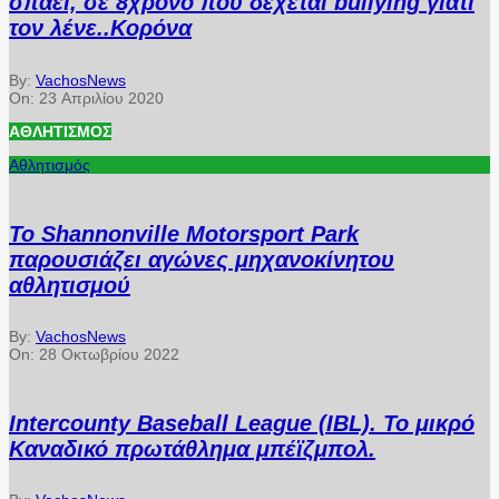
σπάει, σε 8χρονο που δέχεται bullying γιατί
τον λένε..Κορόνα
By:
VachosNews
On:
23 Απριλίου 2020
ΑΘΛΗΤΙΣΜΌΣ
Αθλητισμός
Το Shannonville Motorsport Park
παρουσιάζει αγώνες μηχανοκίνητου
αθλητισμού
By:
VachosNews
On:
28 Οκτωβρίου 2022
Intercounty Baseball League (IBL). Το μικρό
Καναδικό πρωτάθλημα μπέϊζμπολ.