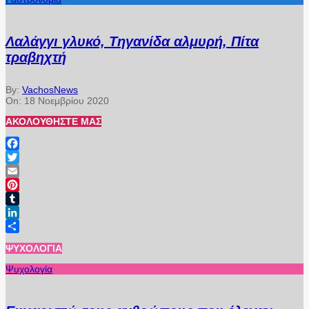
Λαλάγγι γλυκό, Τηγανίδα αλμυρή, Πίτα
τραβηχτή
By:
VachosNews
On:
18 Νοεμβρίου 2020
ΑΚΟΛΟΥΘΉΣΤΕ ΜΑΣ
Facebook
Twitter
Email
Pinterest
Tumblr
LinkedIn
Μοιραστείτε
ΨΥΧΟΛΟΓΊΑ
Ψυχολογία