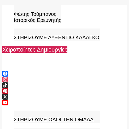
Skip
to
Φώτης Τούμπανος
content
Ιστορικός Ερευνητής
ΣΤΗΡΙΖΟΥΜΕ ΑΥΞΕΝΤΙΟ ΚΑΛΑΓΚΟ
Χειροποίητες Δημιουργίες
Facebook
Instagram
TikTok
Pinterest
X
YouTube
Channel
ΣΤΗΡΙΖΟΥΜΕ ΟΛΟΙ ΤΗΝ ΟΜΑΔΑ