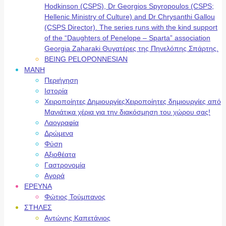
Hodkinson (CSPS), Dr Georgios Spyropoulos (CSPS;
Hellenic Ministry of Culture) and Dr Chrysanthi Gallou
(CSPS Director). The series runs with the kind support
of the “Daughters of Penelope – Sparta” association
Georgia Zaharaki Θυγατέρες της Πηνελόπης Σπάρτης.
BEING PELOPONNESIAN
ΜΑΝΗ
Περιήγηση
Ιστορία
Χειροποίητες Δημιουργίες
Χειροποίητες δημιουργίες από
Μανιάτικα χέρια για την διακόσμηση του χώρου σας!
Λαογραφία
Δρώμενα
Φύση
Αξιοθέατα
Γαστρονομία
Αγορά
ΕΡΕΥΝΑ
Φώτιος Τούμπανος
ΣΤΗΛΕΣ
Αντώνης Καπετάνιος