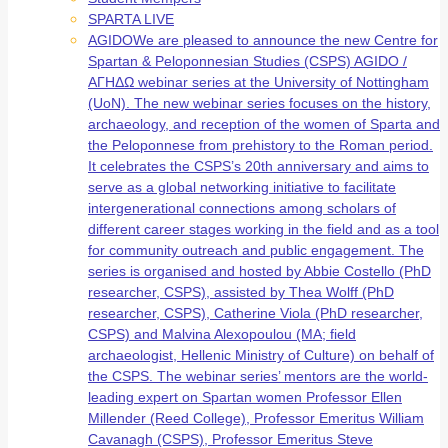
SPARTA LIVE
AGIDO
We are pleased to announce the new Centre for
Spartan & Peloponnesian Studies (CSPS) AGIDO /
ΑΓΗΔΩ webinar series at the University of Nottingham
(UoN). The new webinar series focuses on the history,
archaeology, and reception of the women of Sparta and
the Peloponnese from prehistory to the Roman period.
It celebrates the CSPS’s 20th anniversary and aims to
serve as a global networking initiative to facilitate
intergenerational connections among scholars of
different career stages working in the field and as a tool
for community outreach and public engagement. The
series is organised and hosted by Abbie Costello (PhD
researcher, CSPS), assisted by Thea Wolff (PhD
researcher, CSPS), Catherine Viola (PhD researcher,
CSPS) and Malvina Alexopoulou (MA; field
archaeologist, Hellenic Ministry of Culture) on behalf of
the CSPS. The webinar series’ mentors are the world-
leading expert on Spartan women Professor Ellen
Millender (Reed College), Professor Emeritus William
Cavanagh (CSPS), Professor Emeritus Steve