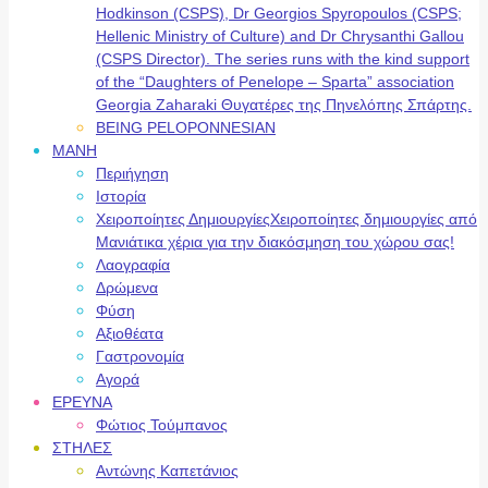
Hodkinson (CSPS), Dr Georgios Spyropoulos (CSPS;
Hellenic Ministry of Culture) and Dr Chrysanthi Gallou
(CSPS Director). The series runs with the kind support
of the “Daughters of Penelope – Sparta” association
Georgia Zaharaki Θυγατέρες της Πηνελόπης Σπάρτης.
BEING PELOPONNESIAN
ΜΑΝΗ
Περιήγηση
Ιστορία
Χειροποίητες Δημιουργίες
Χειροποίητες δημιουργίες από
Μανιάτικα χέρια για την διακόσμηση του χώρου σας!
Λαογραφία
Δρώμενα
Φύση
Αξιοθέατα
Γαστρονομία
Αγορά
ΕΡΕΥΝΑ
Φώτιος Τούμπανος
ΣΤΗΛΕΣ
Αντώνης Καπετάνιος