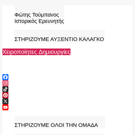
Skip
to
Φώτης Τούμπανος
content
Ιστορικός Ερευνητής
ΣΤΗΡΙΖΟΥΜΕ ΑΥΞΕΝΤΙΟ ΚΑΛΑΓΚΟ
Χειροποίητες Δημιουργίες
Facebook
Instagram
TikTok
Pinterest
X
YouTube
Channel
ΣΤΗΡΙΖΟΥΜΕ ΟΛΟΙ ΤΗΝ ΟΜΑΔΑ