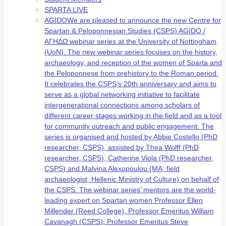
SPARTA LIVE
AGIDO
We are pleased to announce the new Centre for
Spartan & Peloponnesian Studies (CSPS) AGIDO /
ΑΓΗΔΩ webinar series at the University of Nottingham
(UoN). The new webinar series focuses on the history,
archaeology, and reception of the women of Sparta and
the Peloponnese from prehistory to the Roman period.
It celebrates the CSPS’s 20th anniversary and aims to
serve as a global networking initiative to facilitate
intergenerational connections among scholars of
different career stages working in the field and as a tool
for community outreach and public engagement. The
series is organised and hosted by Abbie Costello (PhD
researcher, CSPS), assisted by Thea Wolff (PhD
researcher, CSPS), Catherine Viola (PhD researcher,
CSPS) and Malvina Alexopoulou (MA; field
archaeologist, Hellenic Ministry of Culture) on behalf of
the CSPS. The webinar series’ mentors are the world-
leading expert on Spartan women Professor Ellen
Millender (Reed College), Professor Emeritus William
Cavanagh (CSPS), Professor Emeritus Steve