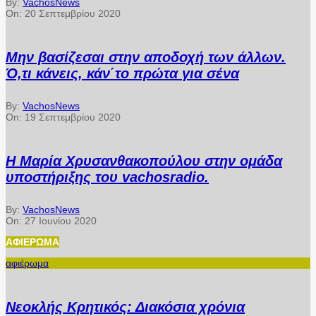
By:
VachosNews
On:
20 Σεπτεμβρίου 2020
Μην βασίζεσαι στην αποδοχή των άλλων.
Ό,τι κάνεις, κάν΄το πρώτα για σένα
By:
VachosNews
On:
19 Σεπτεμβρίου 2020
Η Μαρία Χρυσανθακοπούλου στην ομάδα
υποστήριξης του vachosradio.
By:
VachosNews
On:
27 Ιουνίου 2020
ΑΦΙΈΡΩΜΑ
αφιέρωμα
Νεοκλής Κρητικός: Διακόσια χρόνια