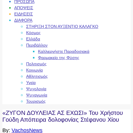
ΠΡΟΣΩΠΑ
ΑΠΟΨΕΙΣ
ΕΙΔΗΣΕΙΣ
ΔΙΑΦΟΡΑ
ΣΤΗΡΙΞΗ ΣΤΟΝ ΑΥΞΕΝΤΙΟ ΚΑΛΑΓΚΟ
Κόσμος
Ελλάδα
Περιβάλλον
Καλλιεργήστε Παραδοσιακά
Φαρμακείο της Φύσης
Πολιτισμός
Κοινωνία
Αθλητισμός
Υγεία
Ψυχολογία
Ψυχαγωγία
Τουρισμός
«ΖΥΓΟΝ ΔΟΥΛΕΙΑΣ ΑΣ ΕΧΩΣΙ» Του Χρήστου
Γούδη Απόπειρα δολοφονίας Στέφανου Χίου
By:
VachosNews