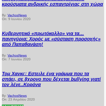
κρούσματα ανδρικής εσπαντρίγιας στη χώρα
By:
VachosNews
On:
9 Ιουνίου 2020
Κυβερνητικό «πρωτόκολλο» για τα…
πανηγύρια: Χορός με «σύσταση προσοχής»
από Παπαθανάση!
By:
VachosNews
On:
7 Ιουνίου 2020
Τομ Χανκς: Εστειλε ένα γράμμα που τα
σπάει, σε 8χρονο που δέχεται bullying γιατί
τον λένε..Κορόνα
By:
VachosNews
On:
23 Απριλίου 2020