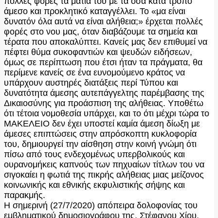
πολλές φορές τα μάτια του με τα όσα κατά τρόπο
άμεσο και προκλητικό καταγγέλλει. Το «μα είναι
δυνατόν όλα αυτά να είναι αλήθεια;» έρχεται πολλές
φορές στο νου μας, όταν διαβάζουμε τα σημεία και
τέρατα που αποκαλύπτει. Κανείς μας δεν επιθυμεί να
πέφτει θύμα συκοφαντιών και ψευδών ειδήσεων,
όμως σε περίπτωση που έτσι ήταν τα πράγματα, θα
περίμενε κανείς σε ένα ευνομούμενο κράτος να
υπάρχουν αυστηρές διατάξεις περί Τύπου και
δυνατότητα άμεσης αυτεπάγγελτης παρέμβασης της
Δικαιοσύνης για προάσπιση της αλήθειας. Υποθέτω
ότι τέτοια νομοθεσία υπάρχει, και το ότι μέχρι τώρα το
ΜΑΚΕΛΕΙΟ δεν έχει υποστεί καμία άμεση δίωξη με
άμεσες επιπτώσεις στην απρόσκοπτη κυκλοφορία
του, δημιουργεί την αίσθηση στην κοινή γνώμη ότι
πίσω από τους ενδεχομένως υπερβολικούς και
ουρανομήκεις καπνούς των πηχυαίων τίτλων του να
σιγοκαίει η φωτιά της πικρής αλήθειας μιας μείζονος
κοινωνικής και εθνικής εκφυλιστικής σήψης και
παρακμής.
Η σημερινή (27/7/2020) απόπειρα δολοφονίας του
εμβληματικού δημοσιογράφου της, Στέφανου Χίου,