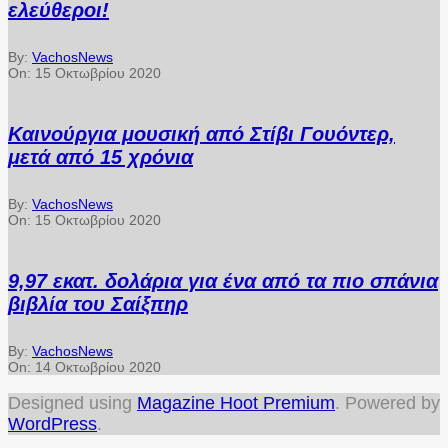
ελεύθεροι!
By:
VachosNews
On:
15 Οκτωβρίου 2020
Καινούργια μουσική από Στίβι Γουόντερ,
μετά από 15 χρόνια
By:
VachosNews
On:
15 Οκτωβρίου 2020
9,97 εκατ. δολάρια για ένα από τα πιο σπάνια
βιβλία του Σαίξπηρ
By:
VachosNews
On:
14 Οκτωβρίου 2020
Designed using
Magazine Hoot Premium
. Powered by
WordPress
.