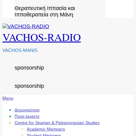
Θεραπευτική Ιππασία και
Ιπποθεραπεία στη Μάνη
VACHOS-RADIO
VACHOS-MANIS
sponsorship
sponsorship
Secondary
Menu
Navigation
Menu
Δημοσιεύσεις
Ποιοί είμαστε
Centre for Spartan & Peloponnesian Studies
Academic Mempers
Student Mempers