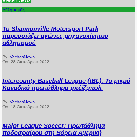
ΑΘΛΗΤΙΣΜΌΣ
Αθλητισμός
Το Shannonville Motorsport Park
παρουσιάζει αγώνες μηχανοκίνητου
αθλητισμού
By:
VachosNews
On:
28 Οκτωβρίου 2022
Intercounty Baseball League (IBL). Το μικρό
Καναδικό πρωτάθλημα μπέϊζμπολ.
By:
VachosNews
On:
18 Οκτωβρίου 2022
Major League Soccer: Πρωτάθλημα
ποδοσφαίρου στη Βόρεια Αμερική