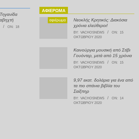
ΑΦΙΈΡΩΜΑ
 Τηγανίδα
ραβηχτή
Νεοκλής Κρητικός: Διακόσια
αφιέρωμα
χρόνια ελεύθεροι!
ON:
18
BY:
VACHOSNEWS
ON:
15
ΟΚΤΩΒΡΊΟΥ 2020
Καινούργια μουσική από Στίβι
Γουόντερ, μετά από 15 χρόνια
dIn
ιραστείτε
BY:
VACHOSNEWS
ON:
15
ΟΚΤΩΒΡΊΟΥ 2020
9,97 εκατ. δολάρια για ένα από
τα πιο σπάνια βιβλία του
Σαίξπηρ
BY:
VACHOSNEWS
ON:
14
ΟΚΤΩΒΡΊΟΥ 2020