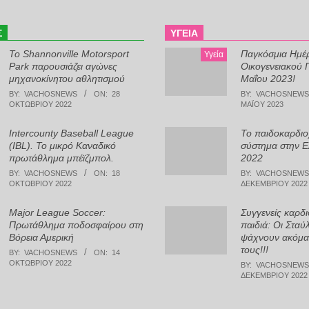
Σ
ΥΓΕΊΑ
Το Shannonville Motorsport
Παγκόσμια Ημέ
Υγεία
Park παρουσιάζει αγώνες
Οικογενειακού Γ
μηχανοκίνητου αθλητισμού
Μαΐου 2023!
BY:
VACHOSNEWS
ON:
28
BY:
VACHOSNEWS
ΟΚΤΩΒΡΊΟΥ 2022
ΜΑΪ́ΟΥ 2023
Intercounty Baseball League
Το παιδοκαρδιο
(IBL). Το μικρό Καναδικό
σύστημα στην Ε
πρωτάθλημα μπέϊζμπολ.
2022
BY:
VACHOSNEWS
ON:
18
BY:
VACHOSNEWS
ΟΚΤΩΒΡΊΟΥ 2022
ΔΕΚΕΜΒΡΊΟΥ 2022
Major League Soccer:
Συγγενείς καρδι
Πρωτάθλημα ποδοσφαίρου στη
παιδιά: Οι Σταύλ
Βόρεια Αμερική
ψάχνουν ακόμα
τους!!!
BY:
VACHOSNEWS
ON:
14
ΟΚΤΩΒΡΊΟΥ 2022
BY:
VACHOSNEWS
ΔΕΚΕΜΒΡΊΟΥ 2022