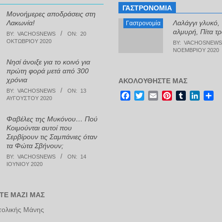
ΓΑΣΤΡΟΝΟΜΊΑ
Μονοήμερες αποδράσεις στη
Λακωνία!
Λαλάγγι γλυκό,
Γαστρονομία
αλμυρή, Πίτα τ
BY:
VACHOSNEWS
ON:
20
ΟΚΤΩΒΡΊΟΥ 2020
BY:
VACHOSNEWS
ΝΟΕΜΒΡΊΟΥ 2020
Νησί άνοιξε για το κοινό για
πρώτη φορά μετά από 300
χρόνια
ΑΚΟΛΟΥΘΉΣΤΕ ΜΑΣ
BY:
VACHOSNEWS
ON:
13
Facebook
Twitter
Email
Pinterest
Tumblr
Linke
Μο
ΑΥΓΟΎΣΤΟΥ 2020
Φαβέλες της Μυκόνου… Πού
Κοιμούνται αυτοί που
Σερβίρουν τις Σαμπάνιες όταν
τα Φώτα Σβήνουν;
BY:
VACHOSNEWS
ON:
14
ΙΟΥΝΊΟΥ 2020
ΤΕ ΜΑΖΊ ΜΑΣ
τολικής Μάνης