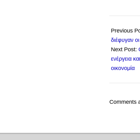
2020-
06-
Previous P
11
διέφυγαν οι
Next Post:
ενέργεια κα
οικονομία
Comments a