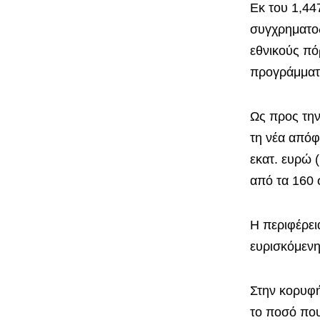
Εκ του 1,44
συγχρηματοδ
εθνικούς πό
προγράμματ
Ως προς την
τη νέα απόφ
εκατ. ευρώ (
από τα 160 
Η περιφέρει
ευρισκόμενη
Στην κορυφή
το ποσό που