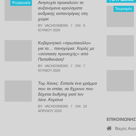
Ανησυχία προκαλούν τα
Ψυχαγωγία
αυξανόμενα κρούσματα
Τουρισμός
ανδρικής εσπαντρίγιας στη
χώρα
BY:
VACHOSNEWS
ON:
9
ΙΟΥΝΊΟΥ 2020
Κυβερνητικό «πρωτόκολλο»
για τα… πανηγύρια: Χορός με
«σύσταση προσοχής» από
Παπαθανάση!
BY:
VACHOSNEWS
ON:
7
ΙΟΥΝΊΟΥ 2020
Τομ Χανκς: Εστειλε ένα γράμμα
που τα σπάει, σε 8χρονο που
δέχεται bullying γιατί τον
λένε..Κορόνα
BY:
VACHOSNEWS
ON:
23
ΑΠΡΙΛΊΟΥ 2020
ΕΠΙΚΟΙΝΩΝΉΣ
Βαχός Ανα