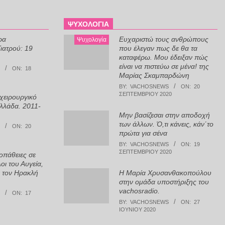
ΨΥΧΟΛΟΓΊΑ
ρα
Ευχαριστώ τους ανθρώπους
Ψυχολογία
ιατρού: 19
που έλεγαν πως δε θα τα
καταφέρω. Μου έδειξαν πώς
είναι να πιστεύω σε μένα! της
ON:
18
Μαρίας Σκαμπαρδώνη
BY:
VACHOSNEWS
ON:
20
ΣΕΠΤΕΜΒΡΊΟΥ 2020
χειρουργικό
λλάδα. 2011-
Μην βασίζεσαι στην αποδοχή
των άλλων. Ό,τι κάνεις, κάν΄το
ON:
20
πρώτα για σένα
BY:
VACHOSNEWS
ON:
19
ΣΕΠΤΕΜΒΡΊΟΥ 2020
οπάθειες σε
οι του Αυγεία,
 τον Ηρακλή
Η Μαρία Χρυσανθακοπούλου
στην ομάδα υποστήριξης του
vachosradio.
ON:
17
BY:
VACHOSNEWS
ON:
27
ΙΟΥΝΊΟΥ 2020