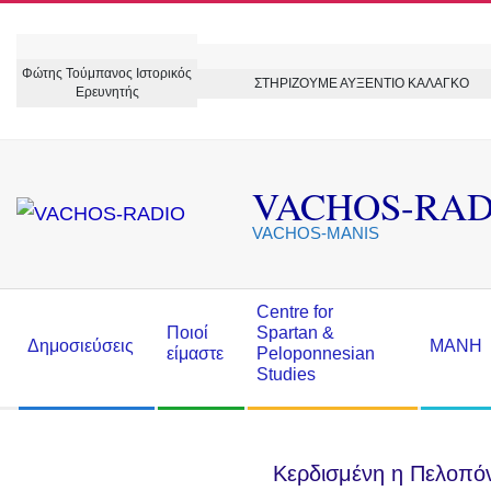
Skip
to
Φώτης Τούμπανος Ιστορικός
content
ΣΤΗΡΙΖΟΥΜΕ ΑΥΞΕΝΤΙΟ ΚΑΛΑΓΚΟ
Ερευνητής
VACHOS-RAD
VACHOS-MANIS
Secondary
Centre for
Ποιοί
Spartan &
Navigation
Δημοσιεύσεις
ΜΑΝΗ
είμαστε
Peloponnesian
Menu
Studies
Κερδισμένη η Πελοπό