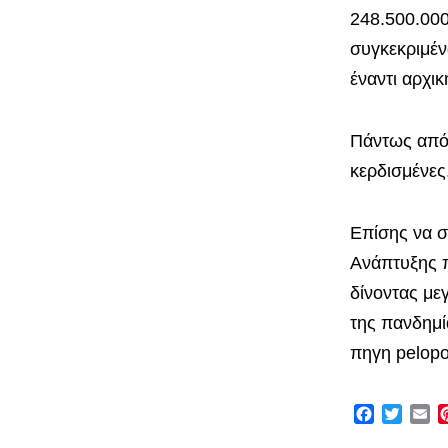
248.500.000
συγκεκριμέν
έναντι αρχι
Πάντως από 
κερδισμένες
Επίσης να σ
Ανάπτυξης 
δίνοντας με
της πανδημί
πηγη pelop
Facebook
Twitte
Em