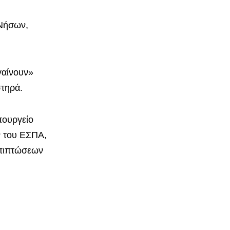
 Νήσων,
γαίνουν»
στηρά.
πουργείο
ν του ΕΣΠΑ,
επιπτώσεων