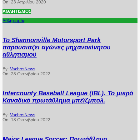
On:
23 Απριλίου 2020
ΑΘΛΗΤΙΣΜΌΣ
Αθλητισμός
Το Shannonville Motorsport Park
παρουσιάζει αγώνες μηχανοκίνητου
αθλητισμού
By:
VachosNews
On:
28 Οκτωβρίου 2022
Intercounty Baseball League (IBL). Το μικρό
Καναδικό πρωτάθλημα μπέϊζμπολ.
By:
VachosNews
On:
18 Οκτωβρίου 2022
Major League Soccer: Πρωτάθλημα