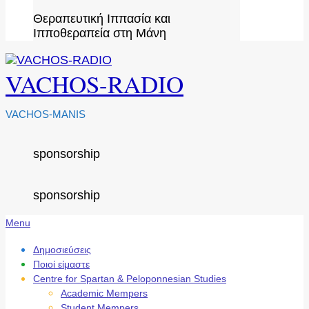
Θεραπευτική Ιππασία και
Ιπποθεραπεία στη Μάνη
VACHOS-RADIO
VACHOS-MANIS
sponsorship
sponsorship
Secondary
Menu
Navigation
Menu
Δημοσιεύσεις
Ποιοί είμαστε
Centre for Spartan & Peloponnesian Studies
Academic Mempers
Student Mempers