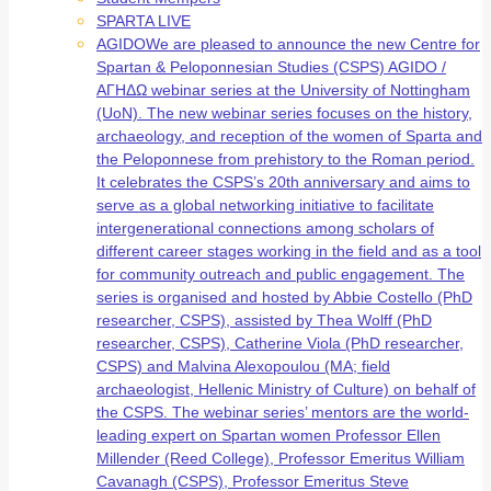
SPARTA LIVE
AGIDO
We are pleased to announce the new Centre for
Spartan & Peloponnesian Studies (CSPS) AGIDO /
ΑΓΗΔΩ webinar series at the University of Nottingham
(UoN). The new webinar series focuses on the history,
archaeology, and reception of the women of Sparta and
the Peloponnese from prehistory to the Roman period.
It celebrates the CSPS’s 20th anniversary and aims to
serve as a global networking initiative to facilitate
intergenerational connections among scholars of
different career stages working in the field and as a tool
for community outreach and public engagement. The
series is organised and hosted by Abbie Costello (PhD
researcher, CSPS), assisted by Thea Wolff (PhD
researcher, CSPS), Catherine Viola (PhD researcher,
CSPS) and Malvina Alexopoulou (MA; field
archaeologist, Hellenic Ministry of Culture) on behalf of
the CSPS. The webinar series’ mentors are the world-
leading expert on Spartan women Professor Ellen
Millender (Reed College), Professor Emeritus William
Cavanagh (CSPS), Professor Emeritus Steve