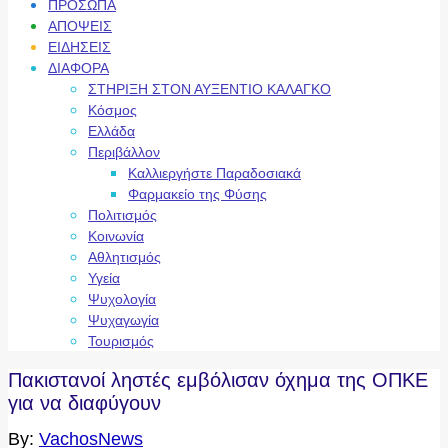
ΠΡΟΣΩΠΑ
ΑΠΟΨΕΙΣ
ΕΙΔΗΣΕΙΣ
ΔΙΑΦΟΡΑ
ΣΤΗΡΙΞΗ ΣΤΟΝ ΑΥΞΕΝΤΙΟ ΚΑΛΑΓΚΟ
Κόσμος
Ελλάδα
Περιβάλλον
Καλλιεργήστε Παραδοσιακά
Φαρμακείο της Φύσης
Πολιτισμός
Κοινωνία
Αθλητισμός
Υγεία
Ψυχολογία
Ψυχαγωγία
Τουρισμός
Πακιστανοί ληστές εμβόλισαν όχημα της ΟΠΚΕ
για να διαφύγουν
By:
VachosNews