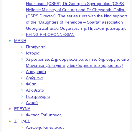
Hodkinson (CSPS), Dr Georgios Spyropoulos (CSPS;
Hellenic Ministry of Culture) and Dr Chrysanthi Gallou
(CSPS Director). The series runs with the kind support
of the “Daughters of Penelope – Sparta” association
Georgia Zaharaki Θυγατέρες της Πηνελόπης Σπάρτης.
BEING PELOPONNESIAN
ΜΑΝΗ
Περιήγηση
Ιστορία
Χειροποίητες Δημιουργίες
Χειροποίητες δημιουργίες από
Μανιάτικα χέρια για την διακόσμηση του χώρου σας!
Λαογραφία
Δρώμενα
Φύση
Αξιοθέατα
Γαστρονομία
Αγορά
ΕΡΕΥΝΑ
Φώτιος Τούμπανος
ΣΤΗΛΕΣ
Αντώνης Καπετάνιος