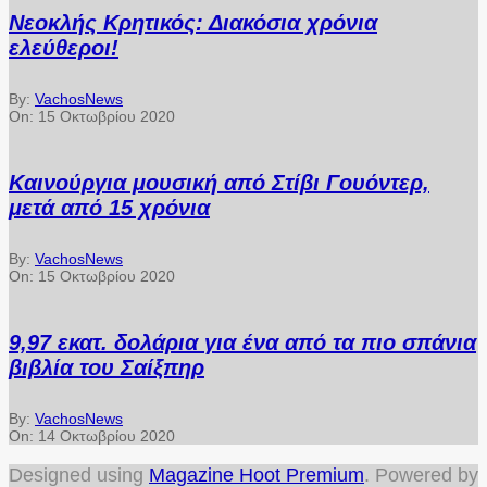
Νεοκλής Κρητικός: Διακόσια χρόνια
ελεύθεροι!
By:
VachosNews
On:
15 Οκτωβρίου 2020
Καινούργια μουσική από Στίβι Γουόντερ,
μετά από 15 χρόνια
By:
VachosNews
On:
15 Οκτωβρίου 2020
9,97 εκατ. δολάρια για ένα από τα πιο σπάνια
βιβλία του Σαίξπηρ
By:
VachosNews
On:
14 Οκτωβρίου 2020
Designed using
Magazine Hoot Premium
. Powered by