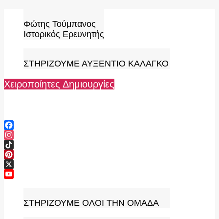
Skip
to
Φώτης Τούμπανος
content
Ιστορικός Ερευνητής
ΣΤΗΡΙΖΟΥΜΕ ΑΥΞΕΝΤΙΟ ΚΑΛΑΓΚΟ
Χειροποίητες Δημιουργίες
Facebook
Instagram
TikTok
Pinterest
X
YouTube
Channel
ΣΤΗΡΙΖΟΥΜΕ ΟΛΟΙ ΤΗΝ ΟΜΑΔΑ