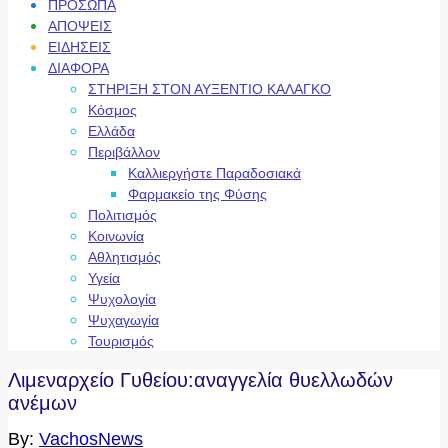
ΠΡΟΣΩΠΑ
ΑΠΟΨΕΙΣ
ΕΙΔΗΣΕΙΣ
ΔΙΑΦΟΡΑ
ΣΤΗΡΙΞΗ ΣΤΟΝ ΑΥΞΕΝΤΙΟ ΚΑΛΑΓΚΟ
Κόσμος
Ελλάδα
Περιβάλλον
Καλλιεργήστε Παραδοσιακά
Φαρμακείο της Φύσης
Πολιτισμός
Κοινωνία
Αθλητισμός
Υγεία
Ψυχολογία
Ψυχαγωγία
Τουρισμός
Λιμεναρχείο Γυθείου:αναγγελία θυελλωδών
ανέμων
By:
VachosNews