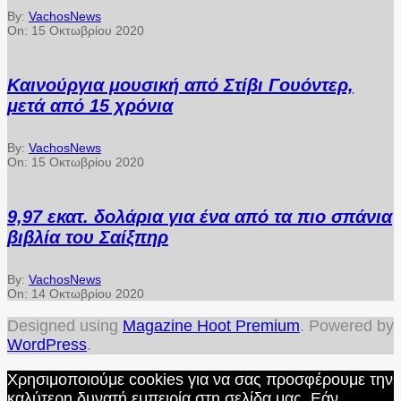
By:
VachosNews
On:
15 Οκτωβρίου 2020
Καινούργια μουσική από Στίβι Γουόντερ,
μετά από 15 χρόνια
By:
VachosNews
On:
15 Οκτωβρίου 2020
9,97 εκατ. δολάρια για ένα από τα πιο σπάνια
βιβλία του Σαίξπηρ
By:
VachosNews
On:
14 Οκτωβρίου 2020
Designed using
Magazine Hoot Premium
. Powered by
WordPress
.
Χρησιμοποιούμε cookies για να σας προσφέρουμε την
καλύτερη δυνατή εμπειρία στη σελίδα μας. Εάν