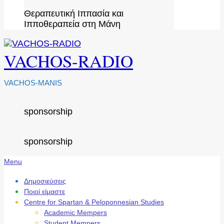
Θεραπευτική Ιππασία και
Ιπποθεραπεία στη Μάνη
VACHOS-RADIO
VACHOS-MANIS
sponsorship
sponsorship
Secondary
Menu
Navigation
Menu
Δημοσιεύσεις
Ποιοί είμαστε
Centre for Spartan & Peloponnesian Studies
Academic Mempers
Student Mempers