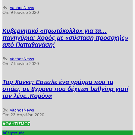
By:
VachosNews
On:
9 Ιουνίου 2020
Κυβερνητικό «πρωτόκολλο» για τα…
πανηγύρια: Χορός με «σύσταση προσοχής»
από Παπαθανάση!
By:
VachosNews
On:
7 Ιουνίου 2020
Τομ Χανκς: Εστειλε ένα γράμμα που τα
σπάει, σε 8χρονο που δέχεται bullying γιατί
τον λένε..Κορόνα
By:
VachosNews
On:
23 Απριλίου 2020
ΑΘΛΗΤΙΣΜΌΣ
Αθλητισμός