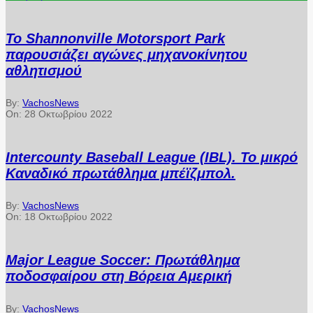
Το Shannonville Motorsport Park
παρουσιάζει αγώνες μηχανοκίνητου
αθλητισμού
By:
VachosNews
On:
28 Οκτωβρίου 2022
Intercounty Baseball League (IBL). Το μικρό
Καναδικό πρωτάθλημα μπέϊζμπολ.
By:
VachosNews
On:
18 Οκτωβρίου 2022
Major League Soccer: Πρωτάθλημα
ποδοσφαίρου στη Βόρεια Αμερική
By:
VachosNews