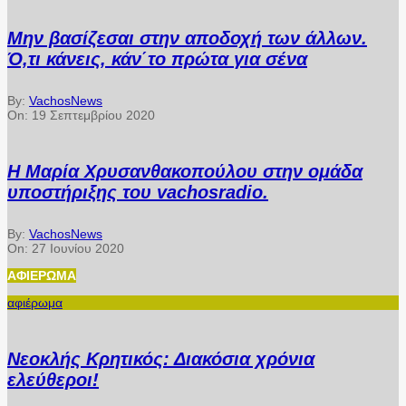
Μην βασίζεσαι στην αποδοχή των άλλων.
Ό,τι κάνεις, κάν΄το πρώτα για σένα
By:
VachosNews
On:
19 Σεπτεμβρίου 2020
Η Μαρία Χρυσανθακοπούλου στην ομάδα
υποστήριξης του vachosradio.
By:
VachosNews
On:
27 Ιουνίου 2020
ΑΦΙΈΡΩΜΑ
αφιέρωμα
Νεοκλής Κρητικός: Διακόσια χρόνια
ελεύθεροι!