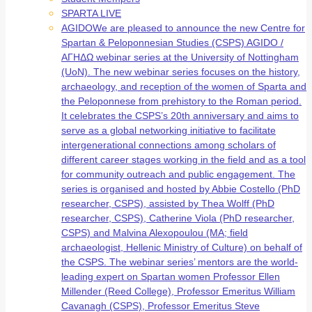
SPARTA LIVE
AGIDO
We are pleased to announce the new Centre for
Spartan & Peloponnesian Studies (CSPS) AGIDO /
ΑΓΗΔΩ webinar series at the University of Nottingham
(UoN). The new webinar series focuses on the history,
archaeology, and reception of the women of Sparta and
the Peloponnese from prehistory to the Roman period.
It celebrates the CSPS’s 20th anniversary and aims to
serve as a global networking initiative to facilitate
intergenerational connections among scholars of
different career stages working in the field and as a tool
for community outreach and public engagement. The
series is organised and hosted by Abbie Costello (PhD
researcher, CSPS), assisted by Thea Wolff (PhD
researcher, CSPS), Catherine Viola (PhD researcher,
CSPS) and Malvina Alexopoulou (MA; field
archaeologist, Hellenic Ministry of Culture) on behalf of
the CSPS. The webinar series’ mentors are the world-
leading expert on Spartan women Professor Ellen
Millender (Reed College), Professor Emeritus William
Cavanagh (CSPS), Professor Emeritus Steve