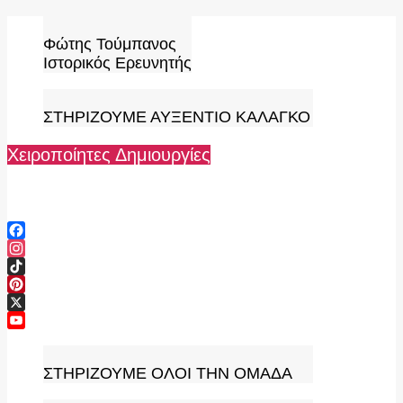
Skip
to
Φώτης Τούμπανος
content
Ιστορικός Ερευνητής
ΣΤΗΡΙΖΟΥΜΕ ΑΥΞΕΝΤΙΟ ΚΑΛΑΓΚΟ
Χειροποίητες Δημιουργίες
Facebook
Instagram
TikTok
Pinterest
X
YouTube
Channel
ΣΤΗΡΙΖΟΥΜΕ ΟΛΟΙ ΤΗΝ ΟΜΑΔΑ