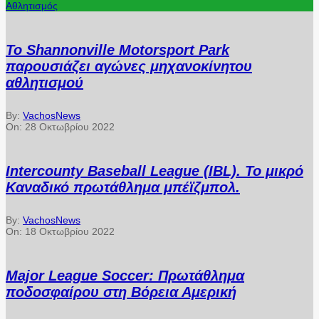
Αθλητισμός
Το Shannonville Motorsport Park
παρουσιάζει αγώνες μηχανοκίνητου
αθλητισμού
By:
VachosNews
On:
28 Οκτωβρίου 2022
Intercounty Baseball League (IBL). Το μικρό
Καναδικό πρωτάθλημα μπέϊζμπολ.
By:
VachosNews
On:
18 Οκτωβρίου 2022
Major League Soccer: Πρωτάθλημα
ποδοσφαίρου στη Βόρεια Αμερική