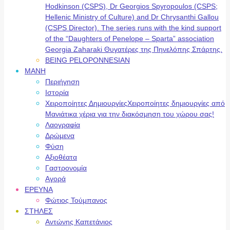
Hodkinson (CSPS), Dr Georgios Spyropoulos (CSPS;
Hellenic Ministry of Culture) and Dr Chrysanthi Gallou
(CSPS Director). The series runs with the kind support
of the “Daughters of Penelope – Sparta” association
Georgia Zaharaki Θυγατέρες της Πηνελόπης Σπάρτης.
BEING PELOPONNESIAN
ΜΑΝΗ
Περιήγηση
Ιστορία
Χειροποίητες Δημιουργίες
Χειροποίητες δημιουργίες από
Μανιάτικα χέρια για την διακόσμηση του χώρου σας!
Λαογραφία
Δρώμενα
Φύση
Αξιοθέατα
Γαστρονομία
Αγορά
ΕΡΕΥΝΑ
Φώτιος Τούμπανος
ΣΤΗΛΕΣ
Αντώνης Καπετάνιος