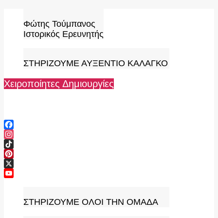
Skip
to
Φώτης Τούμπανος
content
Ιστορικός Ερευνητής
ΣΤΗΡΙΖΟΥΜΕ ΑΥΞΕΝΤΙΟ ΚΑΛΑΓΚΟ
Χειροποίητες Δημιουργίες
Facebook
Instagram
TikTok
Pinterest
X
YouTube
Channel
ΣΤΗΡΙΖΟΥΜΕ ΟΛΟΙ ΤΗΝ ΟΜΑΔΑ