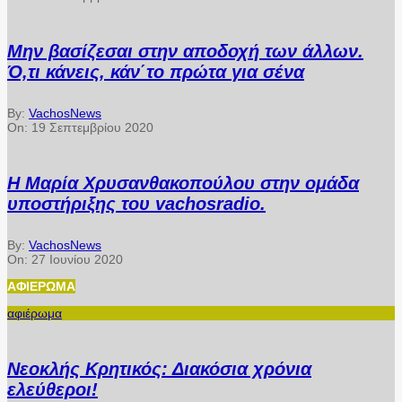
Μην βασίζεσαι στην αποδοχή των άλλων.
Ό,τι κάνεις, κάν΄το πρώτα για σένα
By:
VachosNews
On:
19 Σεπτεμβρίου 2020
Η Μαρία Χρυσανθακοπούλου στην ομάδα
υποστήριξης του vachosradio.
By:
VachosNews
On:
27 Ιουνίου 2020
ΑΦΙΈΡΩΜΑ
αφιέρωμα
Νεοκλής Κρητικός: Διακόσια χρόνια
ελεύθεροι!