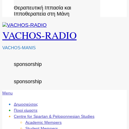
Θεραπευτική Ιππασία και
Ιπποθεραπεία στη Μάνη
VACHOS-RADIO
VACHOS-MANIS
sponsorship
sponsorship
Secondary
Menu
Navigation
Menu
Δημοσιεύσεις
Ποιοί είμαστε
Centre for Spartan & Peloponnesian Studies
Academic Mempers
Student Mempers