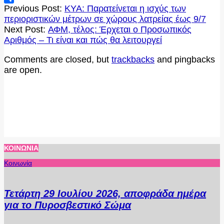
2020-
Μοιραστείτε
Previous Post:
ΚΥΑ: Παρατείνεται η ισχύς των
06-
περιοριστικών μέτρων σε χώρους λατρείας έως 9/7
03
Next Post:
ΑΦΜ, τέλος: Έρχεται ο Προσωπικός
Αριθμός – Τι είναι και πώς θα λειτουργεί
Comments are closed, but
trackbacks
and pingbacks
are open.
ΚΟΙΝΩΝΊΑ
Κοινωνία
Τετάρτη 29 Ιουλίου 2026, αποφράδα ημέρα
για το Πυροσβεστικό Σώμα