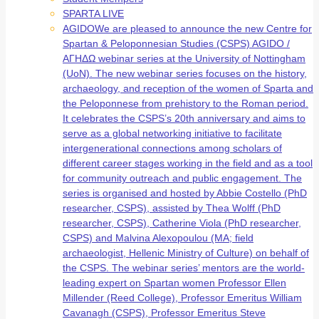
SPARTA LIVE
AGIDO
We are pleased to announce the new Centre for
Spartan & Peloponnesian Studies (CSPS) AGIDO /
ΑΓΗΔΩ webinar series at the University of Nottingham
(UoN). The new webinar series focuses on the history,
archaeology, and reception of the women of Sparta and
the Peloponnese from prehistory to the Roman period.
It celebrates the CSPS’s 20th anniversary and aims to
serve as a global networking initiative to facilitate
intergenerational connections among scholars of
different career stages working in the field and as a tool
for community outreach and public engagement. The
series is organised and hosted by Abbie Costello (PhD
researcher, CSPS), assisted by Thea Wolff (PhD
researcher, CSPS), Catherine Viola (PhD researcher,
CSPS) and Malvina Alexopoulou (MA; field
archaeologist, Hellenic Ministry of Culture) on behalf of
the CSPS. The webinar series’ mentors are the world-
leading expert on Spartan women Professor Ellen
Millender (Reed College), Professor Emeritus William
Cavanagh (CSPS), Professor Emeritus Steve