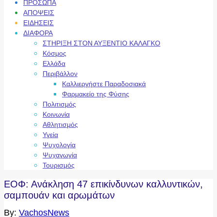
ΠΡΟΣΩΠΑ
ΑΠΟΨΕΙΣ
ΕΙΔΗΣΕΙΣ
ΔΙΑΦΟΡΑ
ΣΤΗΡΙΞΗ ΣΤΟΝ ΑΥΞΕΝΤΙΟ ΚΑΛΑΓΚΟ
Κόσμος
Ελλάδα
Περιβάλλον
Καλλιεργήστε Παραδοσιακά
Φαρμακείο της Φύσης
Πολιτισμός
Κοινωνία
Αθλητισμός
Υγεία
Ψυχολογία
Ψυχαγωγία
Τουρισμός
ΕΟΦ: Ανάκληση 47 επικίνδυνων καλλυντικών,
σαμπουάν και αρωμάτων
By:
VachosNews