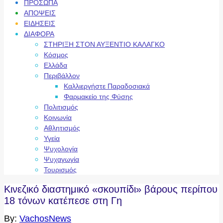
ΠΡΟΣΩΠΑ
ΑΠΟΨΕΙΣ
ΕΙΔΗΣΕΙΣ
ΔΙΑΦΟΡΑ
ΣΤΗΡΙΞΗ ΣΤΟΝ ΑΥΞΕΝΤΙΟ ΚΑΛΑΓΚΟ
Κόσμος
Ελλάδα
Περιβάλλον
Καλλιεργήστε Παραδοσιακά
Φαρμακείο της Φύσης
Πολιτισμός
Κοινωνία
Αθλητισμός
Υγεία
Ψυχολογία
Ψυχαγωγία
Τουρισμός
Κινεζικό διαστημικό «σκουπίδι» βάρους περίπου
18 τόνων κατέπεσε στη Γη
By:
VachosNews