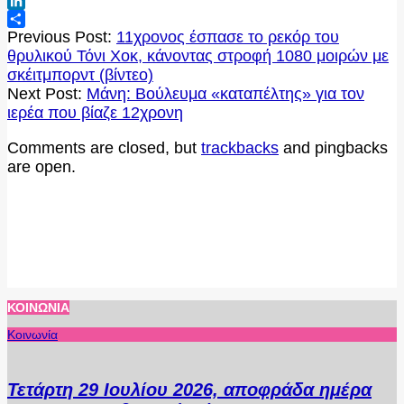
Tumblr
LinkedIn
2020-
Μοιραστείτε
Previous Post:
11χρονος έσπασε το ρεκόρ του
05-
θρυλικού Τόνι Χοκ, κάνοντας στροφή 1080 μοιρών με
12
σκέιτμπορντ (βίντεο)
Next Post:
Μάνη: Βούλευμα «καταπέλτης» για τον
ιερέα που βίαζε 12χρονη
Comments are closed, but
trackbacks
and pingbacks
are open.
ΚΟΙΝΩΝΊΑ
Κοινωνία
Τετάρτη 29 Ιουλίου 2026, αποφράδα ημέρα