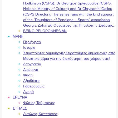
Hodkinson (CSPS), Dr Georgios Spyropoulos (CSPS;
Hellenic Ministry of Culture) and Dr Chrysanthi Gallou
(CSPS Director). The series runs with the kind support
of the “Daughters of Penelope – Sparta” association
Georgia Zaharaki Θυγατέρες της Πηνελόπης Σπάρτης.
BEING PELOPONNESIAN
ΜΑΝΗ
Περιήγηση
Ιστορία
Χειροποίητες Δημιουργίες
Χειροποίητες δημιουργίες από
Μανιάτικα χέρια για την διακόσμηση του χώρου σας!
Λαογραφία
Δρώμενα
Φύση
Αξιοθέατα
Γαστρονομία
Αγορά
ΕΡΕΥΝΑ
Φώτιος Τούμπανος
ΣΤΗΛΕΣ
Αντώνης Καπετάνιος