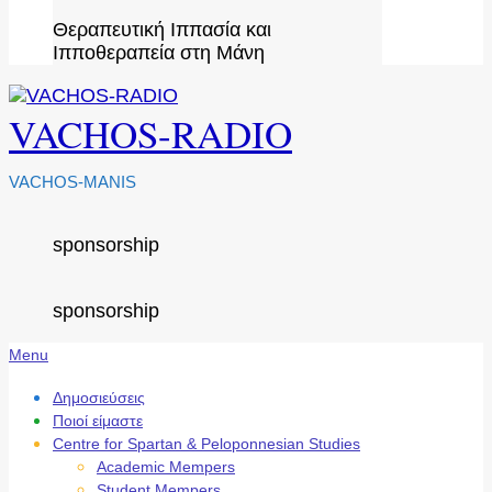
Θεραπευτική Ιππασία και
Ιπποθεραπεία στη Μάνη
VACHOS-RADIO
VACHOS-MANIS
sponsorship
sponsorship
Secondary
Menu
Navigation
Menu
Δημοσιεύσεις
Ποιοί είμαστε
Centre for Spartan & Peloponnesian Studies
Academic Mempers
Student Mempers