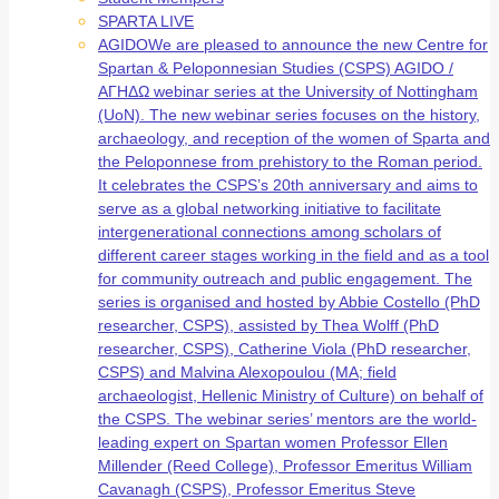
SPARTA LIVE
AGIDO
We are pleased to announce the new Centre for
Spartan & Peloponnesian Studies (CSPS) AGIDO /
ΑΓΗΔΩ webinar series at the University of Nottingham
(UoN). The new webinar series focuses on the history,
archaeology, and reception of the women of Sparta and
the Peloponnese from prehistory to the Roman period.
It celebrates the CSPS’s 20th anniversary and aims to
serve as a global networking initiative to facilitate
intergenerational connections among scholars of
different career stages working in the field and as a tool
for community outreach and public engagement. The
series is organised and hosted by Abbie Costello (PhD
researcher, CSPS), assisted by Thea Wolff (PhD
researcher, CSPS), Catherine Viola (PhD researcher,
CSPS) and Malvina Alexopoulou (MA; field
archaeologist, Hellenic Ministry of Culture) on behalf of
the CSPS. The webinar series’ mentors are the world-
leading expert on Spartan women Professor Ellen
Millender (Reed College), Professor Emeritus William
Cavanagh (CSPS), Professor Emeritus Steve