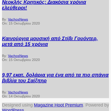
Νεοκλής Κρητικός: Διακόσια χρόνια
ελεύθεροι!
By:
VachosNews
On:
15 Οκτωβρίου 2020
Καινούργια μουσική από Στίβι Γουόντερ,
μετά από 15 χρόνια
By:
VachosNews
On:
15 Οκτωβρίου 2020
9,97 εκατ. δολάρια για ένα από τα πιο σπάνια
βιβλία του Σαίξπηρ
By:
VachosNews
On:
14 Οκτωβρίου 2020
Designed using
Magazine Hoot Premium
. Powered by
WordPress
.