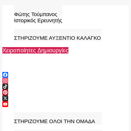
Skip
to
Φώτης Τούμπανος
content
Ιστορικός Ερευνητής
ΣΤΗΡΙΖΟΥΜΕ ΑΥΞΕΝΤΙΟ ΚΑΛΑΓΚΟ
Χειροποίητες Δημιουργίες
Facebook
Instagram
TikTok
Pinterest
X
YouTube
Channel
ΣΤΗΡΙΖΟΥΜΕ ΟΛΟΙ ΤΗΝ ΟΜΑΔΑ