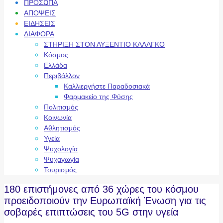
ΠΡΟΣΩΠΑ
ΑΠΟΨΕΙΣ
ΕΙΔΗΣΕΙΣ
ΔΙΑΦΟΡΑ
ΣΤΗΡΙΞΗ ΣΤΟΝ ΑΥΞΕΝΤΙΟ ΚΑΛΑΓΚΟ
Κόσμος
Ελλάδα
Περιβάλλον
Καλλιεργήστε Παραδοσιακά
Φαρμακείο της Φύσης
Πολιτισμός
Κοινωνία
Αθλητισμός
Υγεία
Ψυχολογία
Ψυχαγωγία
Τουρισμός
180 επιστήμονες από 36 χώρες του κόσμου
προειδοποιούν την Ευρωπαϊκή Ένωση για τις
σοβαρές επιπτώσεις του 5G στην υγεία