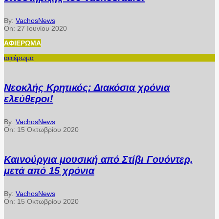
By:
VachosNews
On:
27 Ιουνίου 2020
ΑΦΙΈΡΩΜΑ
αφιέρωμα
Νεοκλής Κρητικός: Διακόσια χρόνια
ελεύθεροι!
By:
VachosNews
On:
15 Οκτωβρίου 2020
Καινούργια μουσική από Στίβι Γουόντερ,
μετά από 15 χρόνια
By:
VachosNews
On:
15 Οκτωβρίου 2020