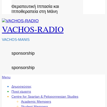
Θεραπευτική Ιππασία και
Ιπποθεραπεία στη Μάνη
VACHOS-RADIO
VACHOS-MANIS
sponsorship
sponsorship
Secondary
Menu
Navigation
Menu
Δημοσιεύσεις
Ποιοί είμαστε
Centre for Spartan & Peloponnesian Studies
Academic Mempers
Student Mempers