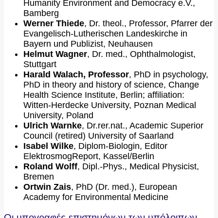
Humanity Environment and Democracy e.V.,
Bamberg
Werner Thiede
, Dr. theol., Professor, Pfarrer der
Evangelisch-Lutherischen Landeskirche in
Bayern und Publizist, Neuhausen
Helmut Wagner
, Dr. med., Ophthalmologist,
Stuttgart
Harald Walach, Professor
, PhD in psychology,
PhD in theory and history of science, Change
Health Science Institute, Berlin; affiliation:
Witten-Herdecke University, Poznan Medical
University, Poland
Ulrich Warnke
, Dr.rer.nat., Academic Superior
Council (retired) University of Saarland
Isabel Wilke
, Diplom-Biologin, Editor
ElektrosmogReport, Kassel/Berlin
Roland Wolff
, Dipl.-Phys., Medical Physicist,
Bremen
Ortwin Zais
, PhD (Dr. med.), European
Academy for Environmental Medicine
Οι υπογραφές επιστημόνων των υπόλοιπων