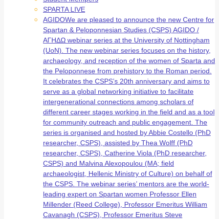
SPARTA LIVE
AGIDO
We are pleased to announce the new Centre for
Spartan & Peloponnesian Studies (CSPS) AGIDO /
ΑΓΗΔΩ webinar series at the University of Nottingham
(UoN). The new webinar series focuses on the history,
archaeology, and reception of the women of Sparta and
the Peloponnese from prehistory to the Roman period.
It celebrates the CSPS’s 20th anniversary and aims to
serve as a global networking initiative to facilitate
intergenerational connections among scholars of
different career stages working in the field and as a tool
for community outreach and public engagement. The
series is organised and hosted by Abbie Costello (PhD
researcher, CSPS), assisted by Thea Wolff (PhD
researcher, CSPS), Catherine Viola (PhD researcher,
CSPS) and Malvina Alexopoulou (MA; field
archaeologist, Hellenic Ministry of Culture) on behalf of
the CSPS. The webinar series’ mentors are the world-
leading expert on Spartan women Professor Ellen
Millender (Reed College), Professor Emeritus William
Cavanagh (CSPS), Professor Emeritus Steve