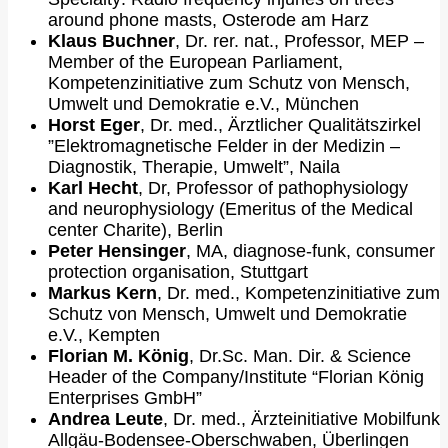
around phone masts, Osterode am Harz
Klaus Buchner
, Dr. rer. nat., Professor, MEP –
Member of the European Parliament,
Kompetenzinitiative zum Schutz von Mensch,
Umwelt und Demokratie e.V., München
Horst Eger
, Dr. med., Ärztlicher Qualitätszirkel
”Elektromagnetische Felder in der Medizin –
Diagnostik, Therapie, Umwelt”, Naila
Karl Hecht
, Dr, Professor of pathophysiology
and neurophysiology (Emeritus of the Medical
center Charite), Berlin
Peter Hensinger
, MA, diagnose-funk, consumer
protection organisation, Stuttgart
Markus Kern
, Dr. med., Kompetenzinitiative zum
Schutz von Mensch, Umwelt und Demokratie
e.V., Kempten
Florian M. König
, Dr.Sc. Man. Dir. & Science
Header of the Company/Institute “Florian König
Enterprises GmbH”
Andrea Leute
, Dr. med., Ärzteinitiative Mobilfunk
Allgäu-Bodensee-Oberschwaben, Überlingen