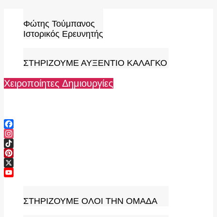
Skip
to
Φώτης Τούμπανος
content
Ιστορικός Ερευνητής
ΣΤΗΡΙΖΟΥΜΕ ΑΥΞΕΝΤΙΟ ΚΑΛΑΓΚΟ
Χειροποίητες Δημιουργίες
Facebook
Instagram
TikTok
Pinterest
X
YouTube
Channel
ΣΤΗΡΙΖΟΥΜΕ ΟΛΟΙ ΤΗΝ ΟΜΑΔΑ