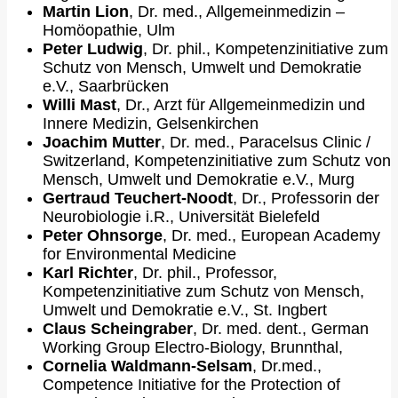
Martin Lion
, Dr. med., Allgemeinmedizin –
Homöopathie, Ulm
Peter Ludwig
, Dr. phil., Kompetenzinitiative zum
Schutz von Mensch, Umwelt und Demokratie
e.V., Saarbrücken
Willi Mast
, Dr., Arzt für Allgemeinmedizin und
Innere Medizin, Gelsenkirchen
Joachim Mutter
, Dr. med., Paracelsus Clinic /
Switzerland, Kompetenzinitiative zum Schutz von
Mensch, Umwelt und Demokratie e.V., Murg
Gertraud Teuchert-Noodt
, Dr., Professorin der
Neurobiologie i.R., Universität Bielefeld
Peter Ohnsorge
, Dr. med., European Academy
for Environmental Medicine
Karl Richter
, Dr. phil., Professor,
Kompetenzinitiative zum Schutz von Mensch,
Umwelt und Demokratie e.V., St. Ingbert
Claus Scheingraber
, Dr. med. dent., German
Working Group Electro-Biology, Brunnthal,
Cornelia Waldmann-Selsam
, Dr.med.,
Competence Initiative for the Protection of