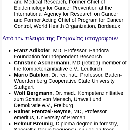
and Medical Research, Former Chief of
Epidemiology for Cancer Prevention at the
International Agency for Research on Cancer
and Former Acting Chief of Program for Cancer
Control, World Health Organization, Bordeaux
Από την πλευρά της Γερμανίας υπογράφουν
Franz Adlkofer
, MD, Professor, Pandora-
Foundation for Independent Research
Christine Aschermann
, MD (retired) member of
the Kompetenzinitiative e.V., Leutkirch
Mario Babilon
, Dr. rer. nat., Professor, Baden-
Wuerttemberg Cooperative State University
Stuttgart
Wolf Bergmann
, Dr. med., Kompetenzinitiative
zum Schutz von Mensch, Umwelt und
Demokratie e.V., Freiburg
Rainer Frentzel-Beyme
, MD, Professor
emeritus, University of Bremen.
Helmut Breunig
, Diploma degree in forestry,
Specialty: Radio frequency injuries on trees