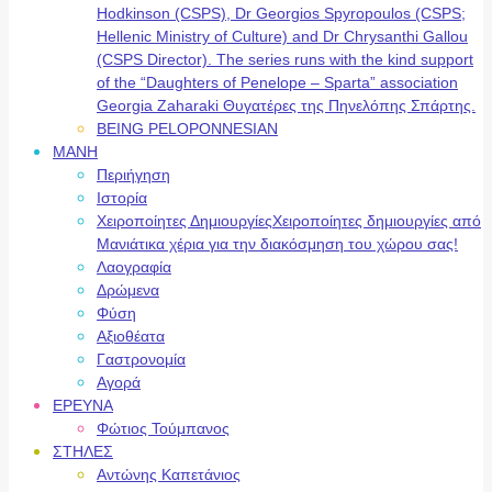
Hodkinson (CSPS), Dr Georgios Spyropoulos (CSPS;
Hellenic Ministry of Culture) and Dr Chrysanthi Gallou
(CSPS Director). The series runs with the kind support
of the “Daughters of Penelope – Sparta” association
Georgia Zaharaki Θυγατέρες της Πηνελόπης Σπάρτης.
BEING PELOPONNESIAN
ΜΑΝΗ
Περιήγηση
Ιστορία
Χειροποίητες Δημιουργίες
Χειροποίητες δημιουργίες από
Μανιάτικα χέρια για την διακόσμηση του χώρου σας!
Λαογραφία
Δρώμενα
Φύση
Αξιοθέατα
Γαστρονομία
Αγορά
ΕΡΕΥΝΑ
Φώτιος Τούμπανος
ΣΤΗΛΕΣ
Αντώνης Καπετάνιος