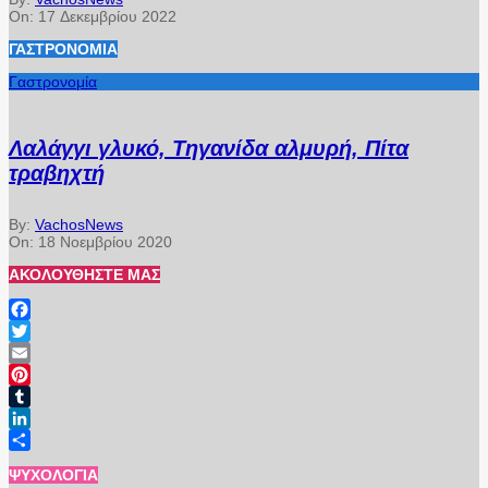
On:
17 Δεκεμβρίου 2022
ΓΑΣΤΡΟΝΟΜΊΑ
Γαστρονομία
Λαλάγγι γλυκό, Τηγανίδα αλμυρή, Πίτα
τραβηχτή
By:
VachosNews
On:
18 Νοεμβρίου 2020
ΑΚΟΛΟΥΘΉΣΤΕ ΜΑΣ
Facebook
Twitter
Email
Pinterest
Tumblr
LinkedIn
Μοιραστείτε
ΨΥΧΟΛΟΓΊΑ