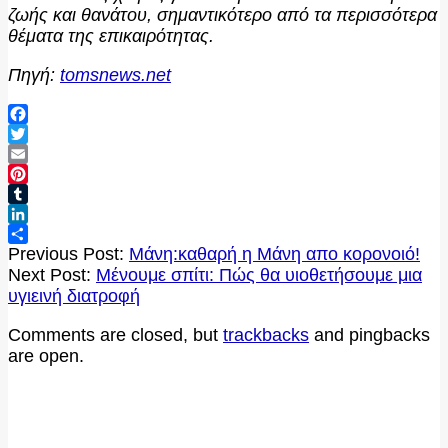
ζωής και θανάτου, σημαντικότερο από τα περισσότερα
θέματα της επικαιρότητας.
Πηγή:
tomsnews.net
Facebook
Twitter
Email
Pinterest
Tumblr
LinkedIn
2020-
Μοιραστείτε
Previous Post:
Μάνη:καθαρή η Μάνη απο κορονοιό!
04-
Next Post:
Μένουμε σπίτι: Πώς θα υιοθετήσουμε μια
02
υγιεινή διατροφή
Comments are closed, but
trackbacks
and pingbacks
are open.