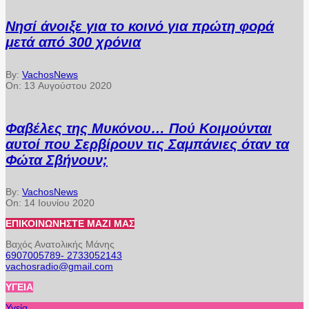
Νησί άνοιξε για το κοινό για πρώτη φορά
μετά από 300 χρόνια
By:
VachosNews
On:
13 Αυγούστου 2020
Φαβέλες της Μυκόνου… Πού Κοιμούνται
αυτοί που Σερβίρουν τις Σαμπάνιες όταν τα
Φώτα Σβήνουν;
By:
VachosNews
On:
14 Ιουνίου 2020
ΕΠΙΚΟΙΝΩΝΉΣΤΕ ΜΑΖΊ ΜΑΣ
Βαχός Ανατολικής Μάνης
6907005789- 2733052143
vachosradio@gmail.com
ΥΓΕΊΑ
Υγεία